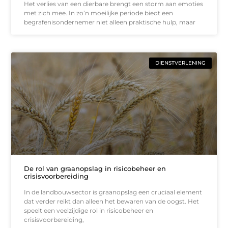
Het verlies van een dierbare brengt een storm aan emoties
met zich mee. In zo’n moeilijke periode biedt een
begrafenisondernemer niet alleen praktische hulp, maar
DIENSTVERLENING
De rol van graanopslag in risicobeheer en
crisisvoorbereiding
In de landbouwsector is graanopslag een cruciaal element
dat verder reikt dan alleen het bewaren van de oogst. Het
speelt een veelzijdige rol in risicobeheer en
crisisvoorbereiding,