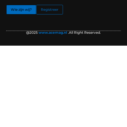
Wie zijn wij?
Registreer
@2025
www.acemag.nl
.All Right Reserved.