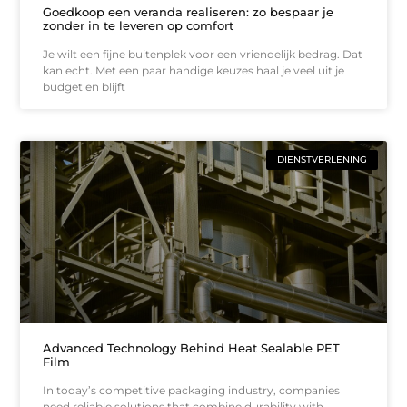
Goedkoop een veranda realiseren: zo bespaar je
zonder in te leveren op comfort
Je wilt een fijne buitenplek voor een vriendelijk bedrag. Dat
kan echt. Met een paar handige keuzes haal je veel uit je
budget en blijft
DIENSTVERLENING
Advanced Technology Behind Heat Sealable PET
Film
In today’s competitive packaging industry, companies
need reliable solutions that combine durability with