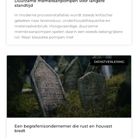
Duurzame membraanpompen voor langere
standtijd
In moderne procesinstallaties wordt steeds kritischer
gekeken naar levensduur, onderhoudsfrequentie en
materiaalverbruik. Hoogwaardige, duurzame
membraanpompen spelen daarin een steeds belangrijkere
rol. Waar klassieke pompen met
DIENSTVERLENING
Een begrafenisondernemer die rust en houvast
biedt