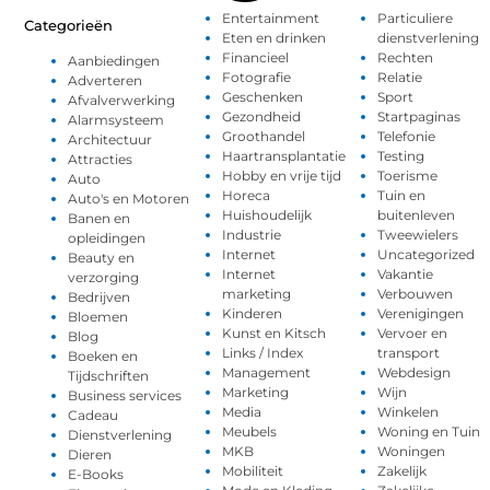
Entertainment
Particuliere
Categorieën
Eten en drinken
dienstverlening
Financieel
Rechten
Aanbiedingen
Fotografie
Relatie
Adverteren
Geschenken
Sport
Afvalverwerking
Gezondheid
Startpaginas
Alarmsysteem
Groothandel
Telefonie
Architectuur
Haartransplantatie
Testing
Attracties
Hobby en vrije tijd
Toerisme
Auto
Horeca
Tuin en
Auto's en Motoren
Huishoudelijk
buitenleven
Banen en
Industrie
Tweewielers
opleidingen
Internet
Uncategorized
Beauty en
Internet
Vakantie
verzorging
marketing
Verbouwen
Bedrijven
Kinderen
Verenigingen
Bloemen
Kunst en Kitsch
Vervoer en
Blog
Links / Index
transport
Boeken en
Management
Webdesign
Tijdschriften
Marketing
Wijn
Business services
Media
Winkelen
Cadeau
Meubels
Woning en Tuin
Dienstverlening
MKB
Woningen
Dieren
Mobiliteit
Zakelijk
E-Books