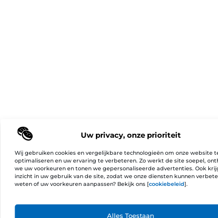
Uw privacy, onze prioriteit
Wij gebruiken cookies en vergelijkbare technologieën om onze website t
optimaliseren en uw ervaring te verbeteren. Zo werkt de site soepel, on
we uw voorkeuren en tonen we gepersonaliseerde advertenties. Ook kri
inzicht in uw gebruik van de site, zodat we onze diensten kunnen verbet
weten of uw voorkeuren aanpassen? Bekijk ons [
cookiebeleid
].
Ga Naa
Alles Toestaan