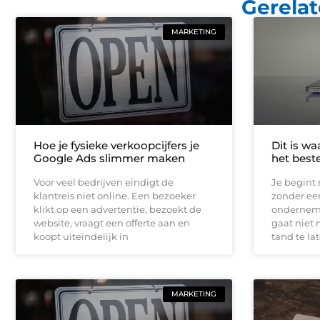
Gerelat
MARKETING
Hoe je fysieke verkoopcijfers je
Dit is w
Google Ads slimmer maken
het beste
Voor veel bedrijven eindigt de
Je begint
klantreis niet online. Een bezoeker
zonder eer
klikt op een advertentie, bezoekt de
ondernemi
website, vraagt een offerte aan en
gaat niet 
koopt uiteindelijk in
tand te la
MARKETING