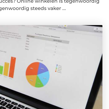
 succes? Online winkelen is tegenwoordig
genwoordig steeds vaker ...