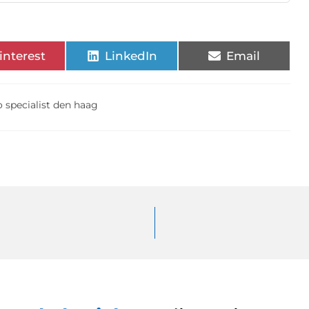
interest
LinkedIn
Email
o specialist den haag