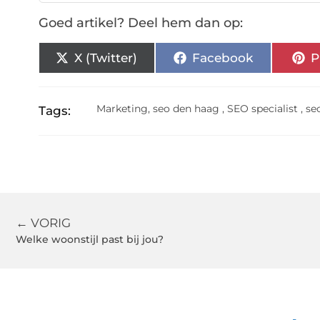
Goed artikel? Deel hem dan op:
X (Twitter)
Facebook
P
Marketing
,
seo den haag
,
SEO specialist
,
se
Tags:
← VORIG
Welke woonstijl past bij jou?