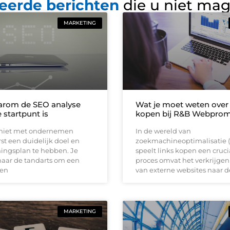
eerde berichten
die u niet ma
MARKETING
aarom de SEO analyse
Wat je moet weten over 
 startpunt is
kopen bij R&B Webprom
 niet met ondernemen
In de wereld van
st een duidelijk doel en
zoekmachineoptimalisatie 
ngsplan te hebben. Je
speelt links kopen een crucia
naar de tandarts om een
proces omvat het verkrijgen
ten
van externe websites naar d
MARKETING