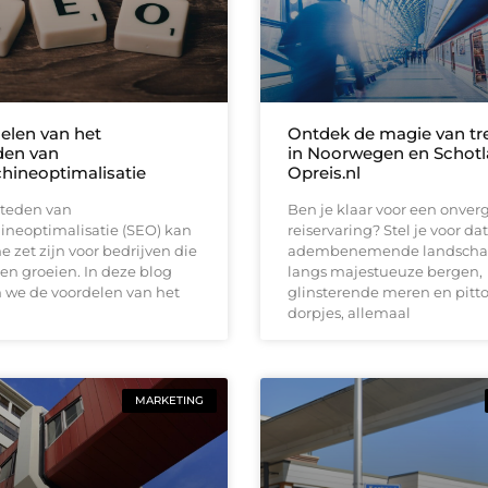
elen van het
Ontdek de magie van tre
den van
in Noorwegen en Schot
ineoptimalisatie
Opreis.nl
steden van
Ben je klaar voor een onverg
neoptimalisatie (SEO) kan
reiservaring? Stel je voor dat
 zet zijn voor bedrijven die
adembenemende landschapp
len groeien. In deze blog
langs majestueuze bergen,
 we de voordelen van het
glinsterende meren en pitt
dorpjes, allemaal
MARKETING