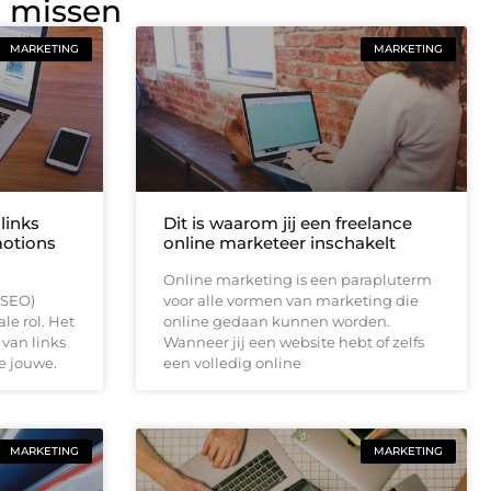
g missen
MARKETING
MARKETING
links
Dit is waarom jij een freelance
otions
online marketeer inschakelt
Online marketing is een parapluterm
(SEO)
voor alle vormen van marketing die
le rol. Het
online gedaan kunnen worden.
 van links
Wanneer jij een website hebt of zelfs
e jouwe.
een volledig online
MARKETING
MARKETING