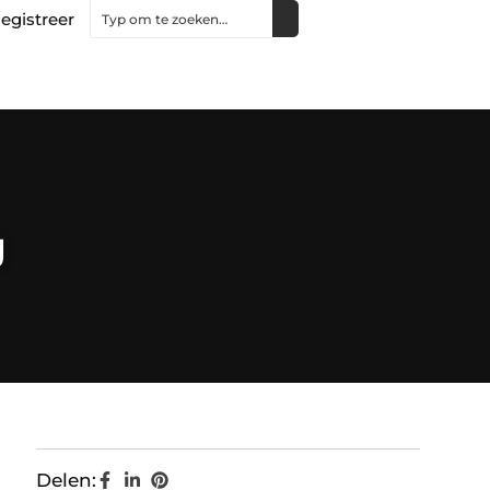
egistreer
g
Delen: