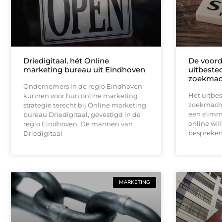
Driedigitaal, hét Online
De voord
marketing bureau uit Eindhoven
uitbeste
zoekmach
Ondernemers in de regio Eindhoven
Het uitbe
kunnen voor hun online marketing
zoekmachi
strategie terecht bij Online marketing
een slimme
bureau Driedigitaal, gevestigd in de
online wil
regio Eindhoven. De mannen van
bespreken
Driedigitaal
MARKETING