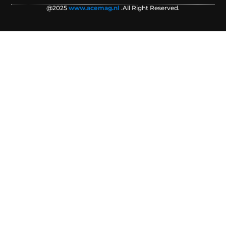
@2025
www.acemag.nl
.All Right Reserved.