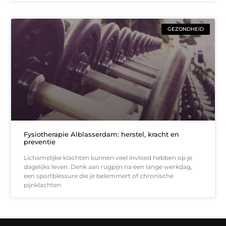
GEZONDHEID
Fysiotherapie Alblasserdam: herstel, kracht en
preventie
Lichamelijke klachten kunnen veel invloed hebben op je
dagelijks leven. Denk aan rugpijn na een lange werkdag,
een sportblessure die je belemmert of chronische
pijnklachten