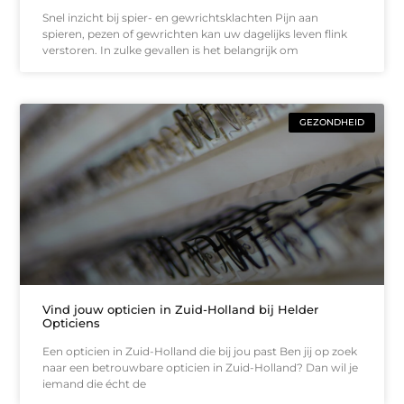
Snel inzicht bij spier- en gewrichtsklachten Pijn aan
spieren, pezen of gewrichten kan uw dagelijks leven flink
verstoren. In zulke gevallen is het belangrijk om
GEZONDHEID
Vind jouw opticien in Zuid-Holland bij Helder
Opticiens
Een opticien in Zuid-Holland die bij jou past Ben jij op zoek
naar een betrouwbare opticien in Zuid-Holland? Dan wil je
iemand die écht de