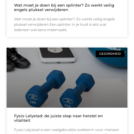
Wat moet je doen bij een splinter? Zo werkt veilig
engels pluksel verwijderen
Wat moet je doen bij een splinter? Zo werkt veilig engels
pluksel verwijderen Een splinter in je huid is iets wat
iedereen wel eens meemaakt.
GEZONDHEID
Fysio Lelystad: de juiste stap naar herstel en
vitaliteit
Fysio Lelystad is een veelgebruikte zoekterm voor mensen