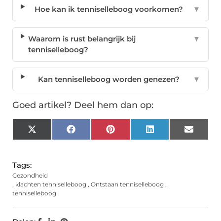
Hoe kan ik tenniselleboog voorkomen?
▼
Waarom is rust belangrijk bij
▼
tenniselleboog?
Kan tenniselleboog worden genezen?
▼
Goed artikel? Deel hem dan op:
X
Facebook
Pinterest
LinkedIn
Email
(Twitter)
Tags:
Gezondheid
,
klachten tenniselleboog
,
Ontstaan tenniselleboog
,
tenniselleboog