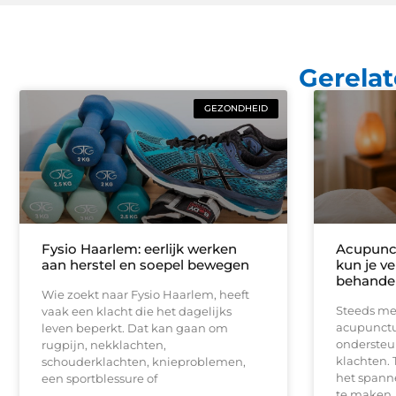
Gerelat
GEZONDHEID
Fysio Haarlem: eerlijk werken
Acupunc
aan herstel en soepel bewegen
kun je v
behande
Wie zoekt naar Fysio Haarlem, heeft
Steeds me
vaak een klacht die het dagelijks
acupunctuu
leven beperkt. Dat kan gaan om
ondersteu
rugpijn, nekklachten,
klachten.
schouderklachten, knieproblemen,
het spann
een sportblessure of
te maken.