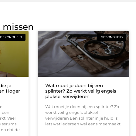
g missen
GEZONDHEID
GEZONDHEID
ie je
Wat moet je doen bij een
een Hoger
splinter? Zo werkt veilig engels
pluksel verwijderen
et
Wat moet je doen bij een splinter? Zo
r een
werkt veilig engels pluksel
rkt. Veel
verwijderen Een splinter in je huid is
e serums
iets wat iedereen wel eens meemaakt.
ten dat de