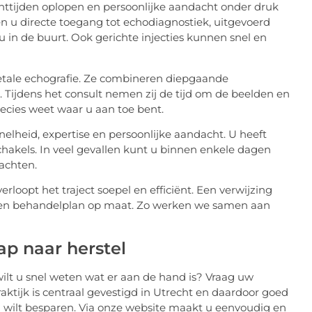
httijden oplopen en persoonlijke aandacht onder druk
n u directe toegang tot echodiagnostiek, uitgevoerd
 u in de buurt. Ook gerichte injecties kunnen snel en
letale echografie. Ze combineren diepgaande
 Tijdens het consult nemen zij de tijd om de beelden en
ecies weet waar u aan toe bent.
lheid, expertise en persoonlijke aandacht. U heeft
chakels. In veel gevallen kunt u binnen enkele dagen
lachten.
oopt het traject soepel en efficiënt. Een verwijzing
or een behandelplan op maat. Zo werken we samen aan
p naar herstel
wilt u snel weten wat er aan de hand is? Vraag uw
ktijk is centraal gevestigd in Utrecht en daardoor goed
ijd wilt besparen. Via onze website maakt u eenvoudig en