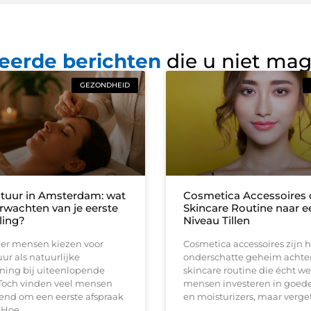
eerde berichten
die u niet ma
GEZONDHEID
tuur in Amsterdam: wat
Cosmetica Accessoires d
erwachten van je eerste
Skincare Routine naar 
ling?
Niveau Tillen
er mensen kiezen voor
Cosmetica accessoires zijn h
r als natuurlijke
onderschatte geheim achte
ning bij uiteenlopende
skincare routine die écht we
 Toch vinden veel mensen
mensen investeren in goed
end om een eerste afspraak
en moisturizers, maar verge
 Hoe