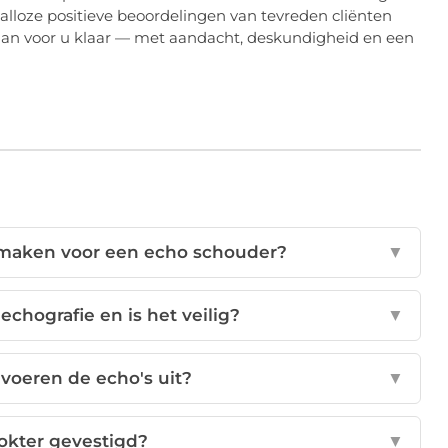
talloze positieve beoordelingen van tevreden cliënten
taan voor u klaar — met aandacht, deskundigheid en een
k maken voor een echo schouder?
▼
echografie en is het veilig?
▼
 voeren de echo's uit?
▼
okter gevestigd?
▼