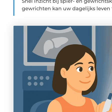
Snel inzicht bij spier- en gewrichts
gewrichten kan uw dagelijks leven fli