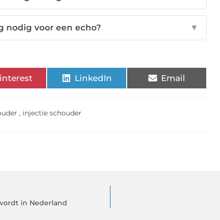
ng nodig voor een echo?
▼
interest
LinkedIn
Email
ouder
,
injectie schouder
wordt in Nederland