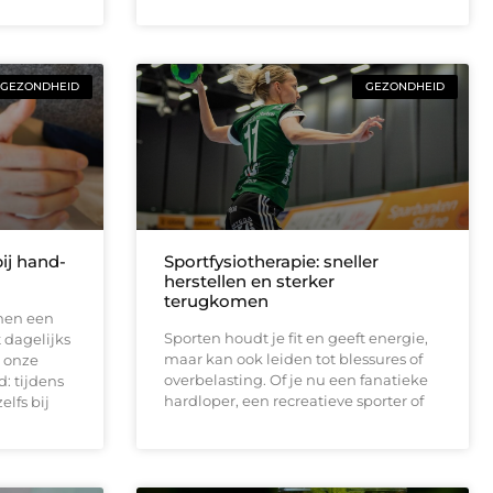
GEZONDHEID
GEZONDHEID
ij hand-
Sportfysiotherapie: sneller
herstellen en sterker
terugkomen
nen een
Sporten houdt je fit en geeft energie,
 dagelijks
maar kan ook leiden tot blessures of
 onze
overbelasting. Of je nu een fanatieke
: tijdens
hardloper, een recreatieve sporter of
elfs bij