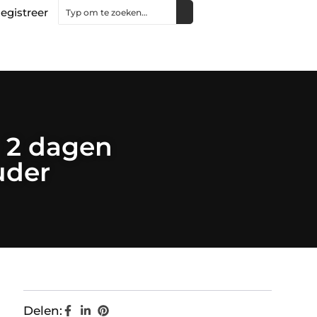
egistreer
n 2 dagen
uder
Delen: