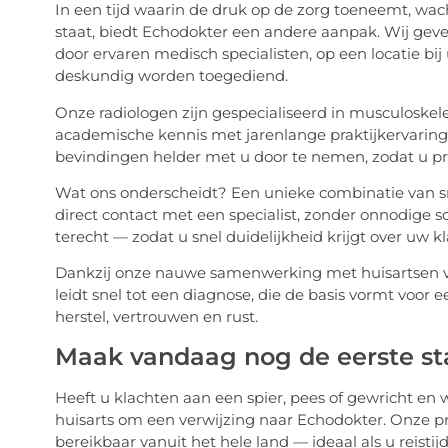
In een tijd waarin de druk op de zorg toeneemt, wac
staat, biedt Echodokter een andere aanpak. Wij geve
door ervaren medisch specialisten, op een locatie bij
deskundig worden toegediend.
Onze radiologen zijn gespecialiseerd in musculoske
academische kennis met jarenlange praktijkervaring.
bevindingen helder met u door te nemen, zodat u pr
Wat ons onderscheidt? Een unieke combinatie van sne
direct contact met een specialist, zonder onnodige s
terecht — zodat u snel duidelijkheid krijgt over uw k
Dankzij onze nauwe samenwerking met huisartsen verl
leidt snel tot een diagnose, die de basis vormt vo
herstel, vertrouwen en rust.
Maak vandaag nog de eerste sta
Heeft u klachten aan een spier, pees of gewricht en 
huisarts om een verwijzing naar Echodokter. Onze pra
bereikbaar vanuit het hele land — ideaal als u reist