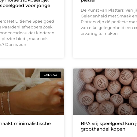
speelgoed voor jonge
De Kunst van Platters: Verrij
Gelegenheid met Smaak en 
en: Het Ultieme Speelgoed
Platters zijn dé perfecte ma
e Paardenliefhebbers Zoek
van elke gelegenheid een c
zonder cadeau dat kinderen
ervaring te maken.
n plezier biedt, maar ook
s? Dan is een
CADEAU
aakt minimalistische
BPA vrij speelgoed kun j
groothandel kopen