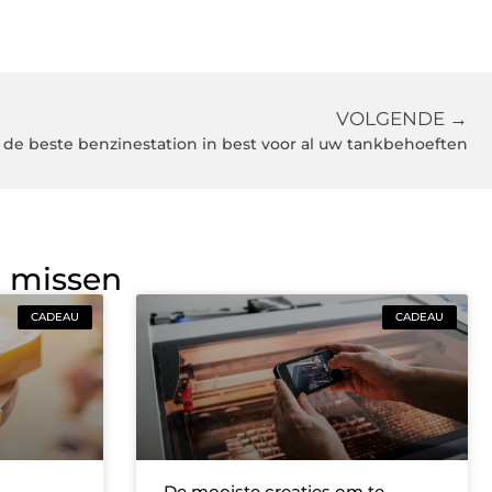
VOLGENDE →
de beste benzinestation in best voor al uw tankbehoeften
g missen
CADEAU
CADEAU
De mooiste creaties om te