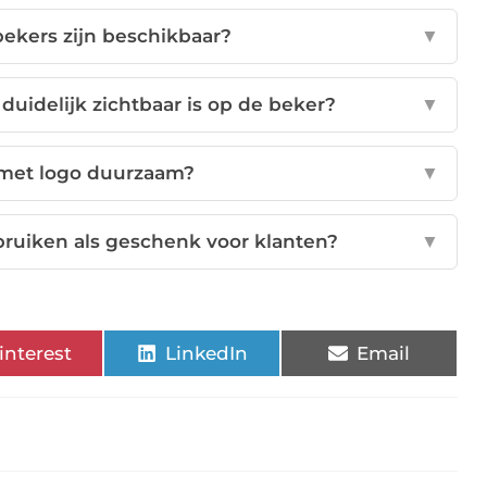
bekers zijn beschikbaar?
▼
 duidelijk zichtbaar is op de beker?
▼
s met logo duurzaam?
▼
bruiken als geschenk voor klanten?
▼
interest
LinkedIn
Email