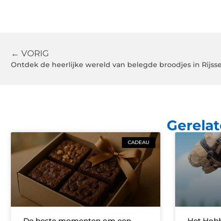
← VORIG
Ontdek de heerlijke wereld van belegde broodjes in Rijss
Gerelat
CADEAU
De beste momenten om een
Het Hobb