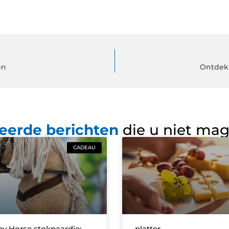
en
Ontdek 
eerde berichten
die u niet ma
CADEAU
y Horse stokpaardje:
platter