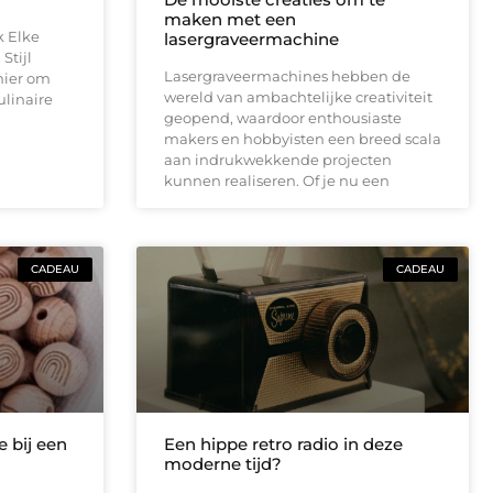
maken met een
k Elke
lasergraveermachine
Stijl
Lasergraveermachines hebben de
nier om
wereld van ambachtelijke creativiteit
ulinaire
geopend, waardoor enthousiaste
makers en hobbyisten een breed scala
aan indrukwekkende projecten
kunnen realiseren. Of je nu een
CADEAU
CADEAU
e bij een
Een hippe retro radio in deze
moderne tijd?