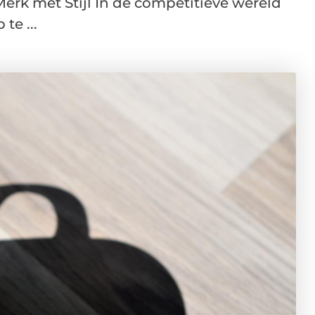
Merk met Stijl In de competitieve wereld
te ...