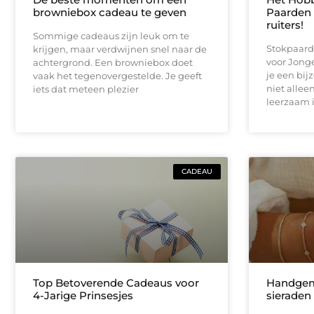
browniebox cadeau te geven
Paarden 
ruiters!
Sommige cadeaus zijn leuk om te
Stokpaard
krijgen, maar verdwijnen snel naar de
voor Jong
achtergrond. Een browniebox doet
je een bij
vaak het tegenovergestelde. Je geeft
niet allee
iets dat meteen plezier
leerzaam i
CADEAU
Top Betoverende Cadeaus voor
Handgem
4-Jarige Prinsesjes
sieraden