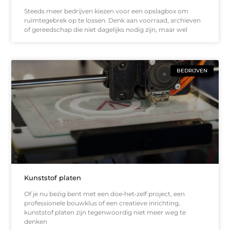
Steeds meer bedrijven kiezen voor een opslagbox om
ruimtegebrek op te lossen. Denk aan voorraad, archieven
of gereedschap die niet dagelijks nodig zijn, maar wel
BEDRIJVEN
Kunststof platen
Of je nu bezig bent met een doe‑het‑zelf project, een
professionele bouwklus of een creatieve inrichting,
kunststof platen zijn tegenwoordig niet meer weg te
denken