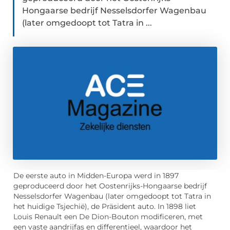
Hongaarse bedrijf Nesselsdorfer Wagenbau
(later omgedoopt tot Tatra in ...
De eerste auto in Midden-Europa werd in 1897
geproduceerd door het Oostenrijks-Hongaarse bedrijf
Nesselsdorfer Wagenbau (later omgedoopt tot Tatra in
het huidige Tsjechië), de Präsident auto. In 1898 liet
Louis Renault een De Dion-Bouton modificeren, met
een vaste aandrijfas en differentieel, waardoor het