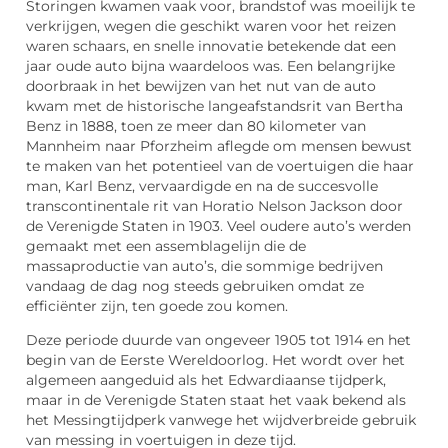
Storingen kwamen vaak voor, brandstof was moeilijk te
verkrijgen, wegen die geschikt waren voor het reizen
waren schaars, en snelle innovatie betekende dat een
jaar oude auto bijna waardeloos was. Een belangrijke
doorbraak in het bewijzen van het nut van de auto
kwam met de historische langeafstandsrit van Bertha
Benz in 1888, toen ze meer dan 80 kilometer van
Mannheim naar Pforzheim aflegde om mensen bewust
te maken van het potentieel van de voertuigen die haar
man, Karl Benz, vervaardigde en na de succesvolle
transcontinentale rit van Horatio Nelson Jackson door
de Verenigde Staten in 1903. Veel oudere auto’s werden
gemaakt met een assemblagelijn die de
massaproductie van auto’s, die sommige bedrijven
vandaag de dag nog steeds gebruiken omdat ze
efficiënter zijn, ten goede zou komen.
Deze periode duurde van ongeveer 1905 tot 1914 en het
begin van de Eerste Wereldoorlog. Het wordt over het
algemeen aangeduid als het Edwardiaanse tijdperk,
maar in de Verenigde Staten staat het vaak bekend als
het Messingtijdperk vanwege het wijdverbreide gebruik
van messing in voertuigen in deze tijd.