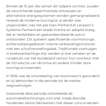
Binnen de 15 jaar die samen dit tijdperk vormen, zouden
de verschillende experimentele ontwerpen en
alternatieve energiesystemen worden gemarginaliseerd.
Hoewel de moderne touringcar al eerder was
uitgevonden, was het pas toen Panhard et Levassor’s
Système Panhard een brede licentie en adoptie kreeg,
dat er herkenbare en gestandaardiseerde auto’s
ontstonden. Dit systeem specificeerde voormotorige,
achterwielaangedreven interne verbrandingsmotoren
met een schuifversnellingsbak. Traditionele voertuigen
in koetswerkachtige stijl werden al snel verlaten en de
runabouts van het buckboard verloor hun voorkeur met
de introductie van de tonus en andere minder dure
touringcarrosserieën.
In 1906 was de ontwikkeling van stoomauto’s gevorderd
en zij behoorden in die periode tot de snelste
wegvoertuigen.
Gedurende deze periode ontwikkelde de
automobieltechnologie zich snel, mede doordat
honderden kleine fabrikanten met elkaar concurreerden