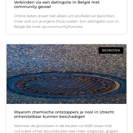
Verbinden via een datingsite in België met
community gevoel
Online daten draait niet alleen om profielen en berichten,
maar ook om je ergens thuis voelen. Een datingsite voor in
België die inzet op communityfuncties
BEDRIJVEN
Waarom chemische ontstoppers je riool in Utrecht
onherstelbaar kunnen beschadigen
Wanneer de gootsteen in de keuken vol blijft staan met
vuil water of het douchewater niet meer wegloopt, grijpen