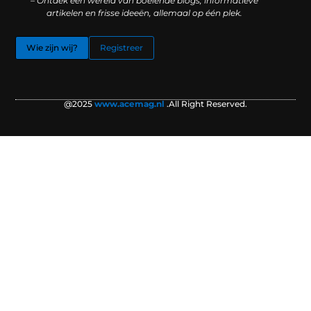
– Ontdek een wereld van boeiende blogs, informatieve
artikelen en frisse ideeën, allemaal op één plek.
Wie zijn wij?
Registreer
@2025
www.acemag.nl
.All Right Reserved.