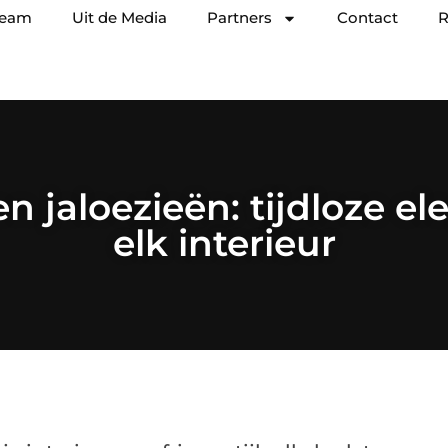
team
Uit de Media
Partners
Contact
R
n jaloezieën: tijdloze el
elk interieur