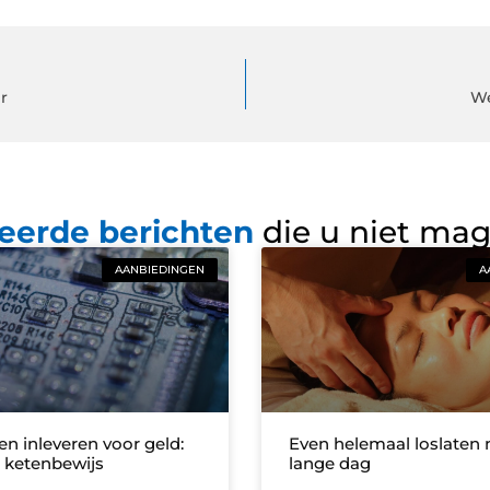
r
We
eerde berichten
die u niet ma
AANBIEDINGEN
A
en inleveren voor geld:
Even helemaal loslaten 
r ketenbewijs
lange dag