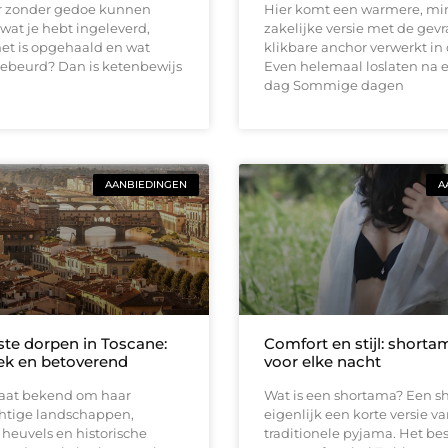
er zonder gedoe kunnen
Hier komt een warmere, mi
 wat je hebt ingeleverd,
zakelijke versie met de gev
et is opgehaald en wat
klikbare anchor verwerkt in 
gebeurd? Dan is ketenbewijs
Even helemaal loslaten na 
dag Sommige dagen
AANBIEDINGEN
A
te dorpen in Toscane:
Comfort en stijl: short
ek en betoverend
voor elke nacht
taat bekend om haar
Wat is een shortama? Een s
chtige landschappen,
eigenlijk een korte versie v
heuvels en historische
traditionele pyjama. Het bes