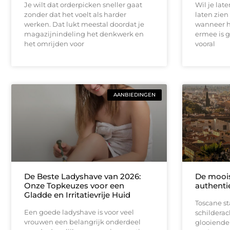
Je wilt dat orderpicken sneller gaat
Wil je lat
zonder dat het voelt als harder
laten zien
werken. Dat lukt meestal doordat je
wanneer h
magazijnindeling het denkwerk en
ermee is 
het omrijden voor
vooral
AANBIEDINGEN
De Beste Ladyshave van 2026:
De moois
Onze Topkeuzes voor een
authenti
Gladde en Irritatievrije Huid
Toscane s
Een goede ladyshave is voor veel
schildera
vrouwen een belangrijk onderdeel
glooiende 