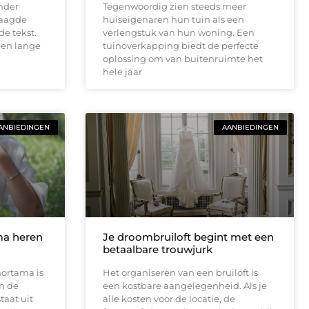
nder
Tegenwoordig zien steeds meer
raagde
huiseigenaren hun tuin als een
de tekst.
verlengstuk van hun woning. Een
een lange
tuinoverkapping biedt de perfecte
oplossing om van buitenruimte het
hele jaar
ANBIEDINGEN
AANBIEDINGEN
ama heren
Je droombruiloft begint met een
betaalbare trouwjurk
hortama is
Het organiseren van een bruiloft is
an de
een kostbare aangelegenheid. Als je
taat uit
alle kosten voor de locatie, de