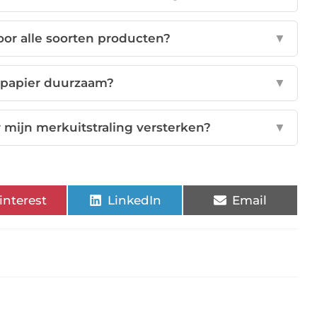
voor alle soorten producten?
▼
ipapier duurzaam?
▼
 mijn merkuitstraling versterken?
▼
interest
LinkedIn
Email