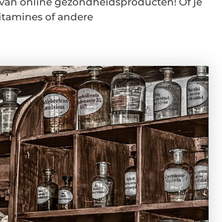
van online gezondheidsproducten! Of je
itamines of andere