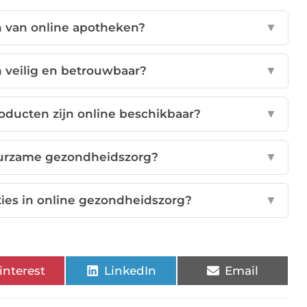
n van online apotheken?
▼
n veilig en betrouwbaar?
▼
ducten zijn online beschikbaar?
▼
duurzame gezondheidszorg?
▼
ties in online gezondheidszorg?
▼
interest
LinkedIn
Email