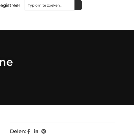
egistreer
ine
Delen: