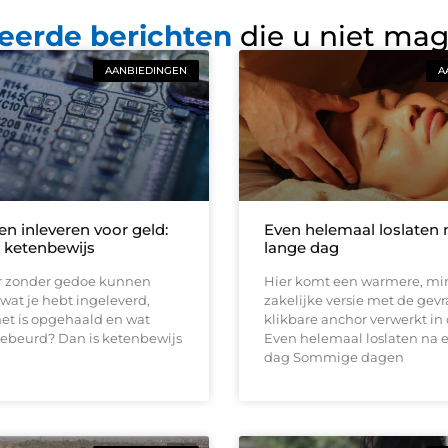
eerde berichten
die u niet ma
AANBIEDINGEN
A
en inleveren voor geld:
Even helemaal loslaten 
r ketenbewijs
lange dag
er zonder gedoe kunnen
Hier komt een warmere, mi
 wat je hebt ingeleverd,
zakelijke versie met de gev
et is opgehaald en wat
klikbare anchor verwerkt in 
gebeurd? Dan is ketenbewijs
Even helemaal loslaten na 
dag Sommige dagen