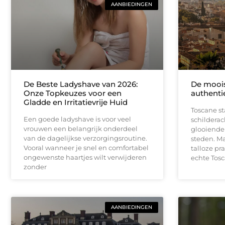
AANBIEDINGEN
De Beste Ladyshave van 2026:
De moois
Onze Topkeuzes voor een
authenti
Gladde en Irritatievrije Huid
Toscane s
Een goede ladyshave is voor veel
schildera
vrouwen een belangrijk onderdeel
glooiende 
van de dagelijkse verzorgingsroutine.
steden. Ma
Vooral wanneer je snel en comfortabel
talloze pr
ongewenste haartjes wilt verwijderen
echte Tos
zonder
AANBIEDINGEN