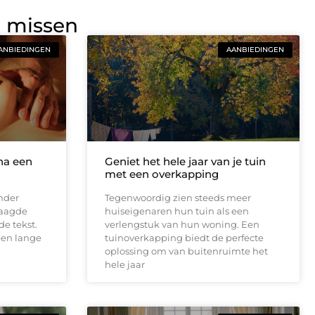
g missen
ANBIEDINGEN
AANBIEDINGEN
na een
Geniet het hele jaar van je tuin
met een overkapping
nder
Tegenwoordig zien steeds meer
raagde
huiseigenaren hun tuin als een
de tekst.
verlengstuk van hun woning. Een
een lange
tuinoverkapping biedt de perfecte
oplossing om van buitenruimte het
hele jaar