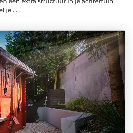
en een extra structuur in je achtertuin.
 je ...