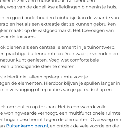
ier of zelfs een thuiskantoor. Dit biedt een
in, weg van de dagelijkse afleidingen binnenin je huis.
n en goed onderhouden tuinhuisje kan de waarde van
ers zien het als een extraatje dat ze kunnen gebruiken
elijker maakt op de vastgoedmarkt. Het toevoegen van
 voor de toekomst.
ok dienen als een centraal element in je tuinontwerp.
een prachtige buitenruimte creëren waar je vrienden en
 natuur kunt genieten. Voeg wat comfortabele
een uitnodigende sfeer te creëren.
je biedt niet alleen opslagruimte voor je
en de elementen. Hierdoor blijven je spullen langer in
en in vervanging of reparaties van je gereedschap en
lek om spullen op te slaan. Het is een waardevolle
, je woningwaarde verhoogt, een multifunctionele ruimte
e bezittingen beschermt tegen de elementen. Overweeg om
van
Buitenkampioen.nl
, en ontdek de vele voordelen die