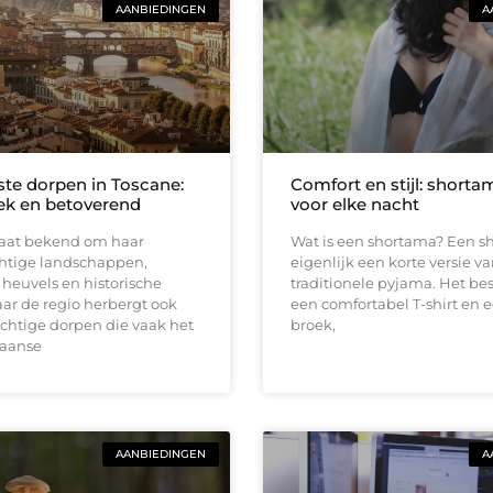
AANBIEDINGEN
A
te dorpen in Toscane:
Comfort en stijl: short
ek en betoverend
voor elke nacht
taat bekend om haar
Wat is een shortama? Een s
chtige landschappen,
eigenlijk een korte versie v
heuvels en historische
traditionele pyjama. Het bes
ar de regio herbergt ook
een comfortabel T-shirt en 
achtige dorpen die vaak het
broek,
caanse
AANBIEDINGEN
A