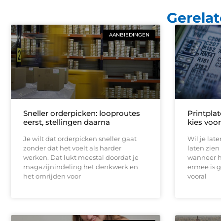
Gerelat
AANBIEDINGEN
Sneller orderpicken: looproutes
Printplat
eerst, stellingen daarna
kies voo
Je wilt dat orderpicken sneller gaat
Wil je lat
zonder dat het voelt als harder
laten zien
werken. Dat lukt meestal doordat je
wanneer h
magazijnindeling het denkwerk en
ermee is 
het omrijden voor
vooral