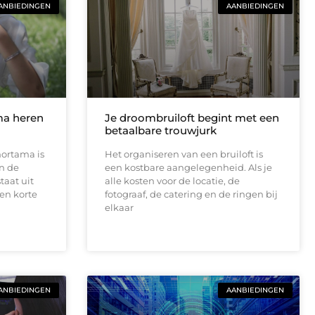
ANBIEDINGEN
AANBIEDINGEN
ama heren
Je droombruiloft begint met een
betaalbare trouwjurk
hortama is
Het organiseren van een bruiloft is
an de
een kostbare aangelegenheid. Als je
taat uit
alle kosten voor de locatie, de
een korte
fotograaf, de catering en de ringen bij
elkaar
ANBIEDINGEN
AANBIEDINGEN