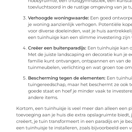
hobbyruimte, een thuisgymnastiek, een kunstatel
toevluchtsoord in de rustige omgeving van je tu
Verhoogde woningwaarde:
Een goed ontworpe
je woning aanzienlijk verhogen. Potentiële kop
voor diverse doeleinden, wat je huis aantrekk
een tuinhuisje kan een slimme investering zijn
Creëer een buitenparadijs:
Een tuinhuisje kan o
Met de juiste landscaping en decoratie kun je 
familie kunt ontvangen, ontspannen en van de
tuinmeubelen, verlichting en wat groen toe om 
Bescherming tegen de elementen:
Een tuinhuis
tuingereedschap, maar het beschermt ze ook teg
goede staat en hoef je minder vaak te invester
andere items.
Kortom, een tuinhuisje is veel meer dan alleen een p
toevoeging aan je huis die extra opslagruimte biedt
creëert, je tuin transformeert in een paradijs en j
een tuinhuisje te installeren, zoals bijvoorbeeld een 