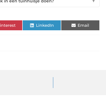
ik in een tuinhuisje doen?
▼
interest
LinkedIn
Email