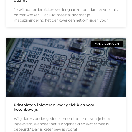
daarna
Je wilt dat orderpicken sneller gaat zonder dat het voelt als
harder werken. Dat lukt meestal doordat je
magazijnindeling het denkwerk en het omrijden voor
AANBIEDINGEN
Printplaten inleveren voor geld: kies voor
ketenbewijs
Wil je later zonder gedoe kunnen laten zien wat je hebt
ingeleverd, wanneer het is opgehaald en wat ermee is
gebeurd? Dan is ketenbewijs vooral