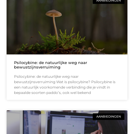
AANBIEDINGEN
Psilocybine: de natuurlijke weg naar
bewustzijnsverruiming
Psilocybine: de natuurlijke weg naar
bewustzijnsverruiming Wat is psilocybine? Psilocybine is
een natuurlijk voorkomende verbinding die je vindt in
bepaalde soorten paddo’s, ook wel bekend
AANBIEDINGEN