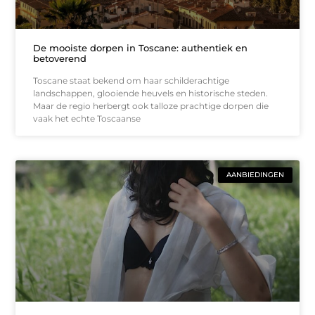
De mooiste dorpen in Toscane: authentiek en
betoverend
Toscane staat bekend om haar schilderachtige
landschappen, glooiende heuvels en historische steden.
Maar de regio herbergt ook talloze prachtige dorpen die
vaak het echte Toscaanse
AANBIEDINGEN