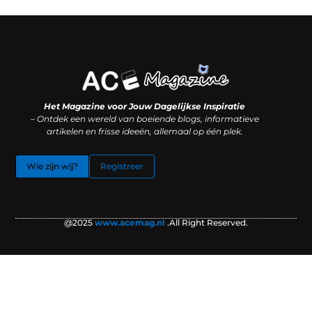
Koop backlinks: slimme SEO-zet of recept voor problemen?
Hoe kan je online geld verdienen? (Zonder magie, maar mét strategie)
Het Magazine voor Jouw Dagelijkse Inspiratie
– Ontdek een wereld van boeiende blogs, informatieve
artikelen en frisse ideeën, allemaal op één plek.
Wie zijn wij?
Registreer
@2025
www.acemag.nl
.All Right Reserved.