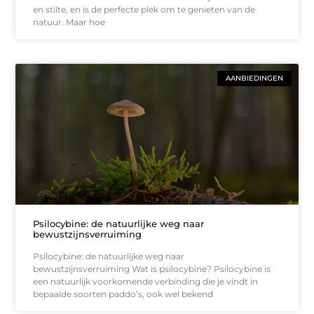
en stilte, en is de perfecte plek om te genieten van de
natuur. Maar hoe
AANBIEDINGEN
Psilocybine: de natuurlijke weg naar
bewustzijnsverruiming
Psilocybine: de natuurlijke weg naar
bewustzijnsverruiming Wat is psilocybine? Psilocybine is
een natuurlijk voorkomende verbinding die je vindt in
bepaalde soorten paddo’s, ook wel bekend