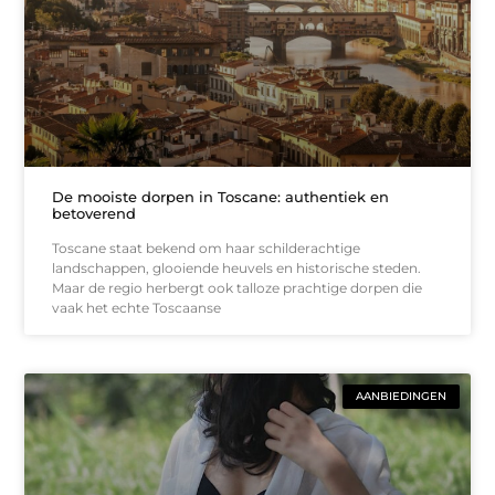
De mooiste dorpen in Toscane: authentiek en
betoverend
Toscane staat bekend om haar schilderachtige
landschappen, glooiende heuvels en historische steden.
Maar de regio herbergt ook talloze prachtige dorpen die
vaak het echte Toscaanse
AANBIEDINGEN