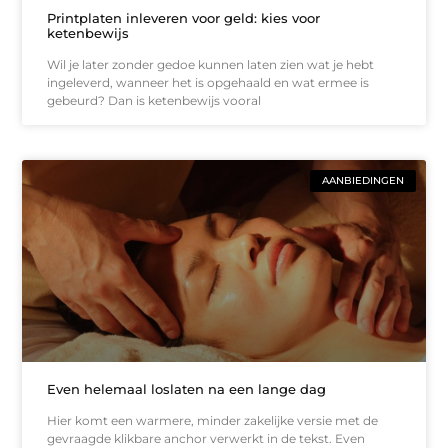
Printplaten inleveren voor geld: kies voor
ketenbewijs
Wil je later zonder gedoe kunnen laten zien wat je hebt
ingeleverd, wanneer het is opgehaald en wat ermee is
gebeurd? Dan is ketenbewijs vooral
AANBIEDINGEN
Even helemaal loslaten na een lange dag
Hier komt een warmere, minder zakelijke versie met de
gevraagde klikbare anchor verwerkt in de tekst. Even