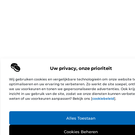
Uw privacy, onze prioriteit
Wij gebruiken cookies en vergelijkbare technologieën om onze website t
optimaliseren en uw ervaring te verbeteren. Zo werkt de site soepel, on
we uw voorkeuren en tonen we gepersonaliseerde advertenties. Ook kri
inzicht in uw gebruik van de site, zodat we onze diensten kunnen verbet
weten of uw voorkeuren aanpassen? Bekijk ons [
cookiebeleid
].
Ga Naa
Alles Toestaan
Cookies Beheren