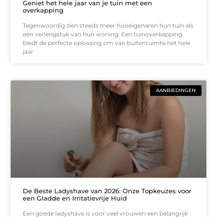
Geniet het hele jaar van je tuin met een
overkapping
Tegenwoordig zien steeds meer huiseigenaren hun tuin als
een verlengstuk van hun woning. Een tuinoverkapping
biedt de perfecte oplossing om van buitenruimte het hele
jaar
AANBIEDINGEN
De Beste Ladyshave van 2026: Onze Topkeuzes voor
een Gladde en Irritatievrije Huid
Een goede ladyshave is voor veel vrouwen een belangrijk