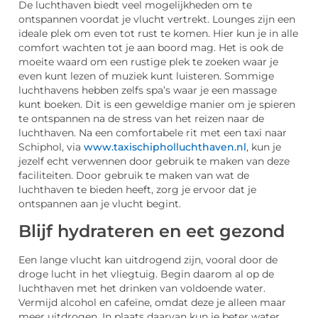
De luchthaven biedt veel mogelijkheden om te
ontspannen voordat je vlucht vertrekt. Lounges zijn een
ideale plek om even tot rust te komen. Hier kun je in alle
comfort wachten tot je aan boord mag. Het is ook de
moeite waard om een rustige plek te zoeken waar je
even kunt lezen of muziek kunt luisteren. Sommige
luchthavens hebben zelfs spa’s waar je een massage
kunt boeken. Dit is een geweldige manier om je spieren
te ontspannen na de stress van het reizen naar de
luchthaven. Na een comfortabele rit met een taxi naar
Schiphol, via
www.taxischipholluchthaven.nl
, kun je
jezelf echt verwennen door gebruik te maken van deze
faciliteiten. Door gebruik te maken van wat de
luchthaven te bieden heeft, zorg je ervoor dat je
ontspannen aan je vlucht begint.
Blijf hydrateren en eet gezond
Een lange vlucht kan uitdrogend zijn, vooral door de
droge lucht in het vliegtuig. Begin daarom al op de
luchthaven met het drinken van voldoende water.
Vermijd alcohol en cafeïne, omdat deze je alleen maar
meer uitdrogen. In plaats daarvan kun je beter water,