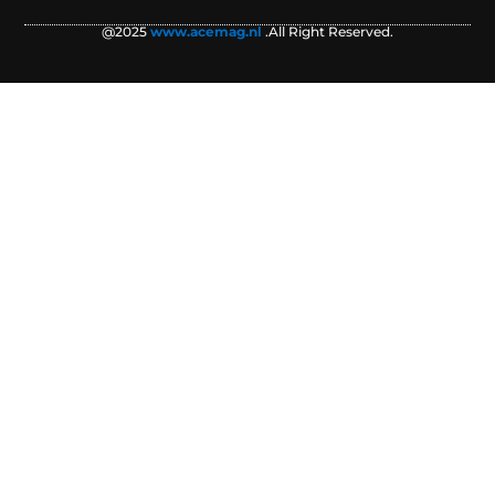
@2025
www.acemag.nl
.All Right Reserved.