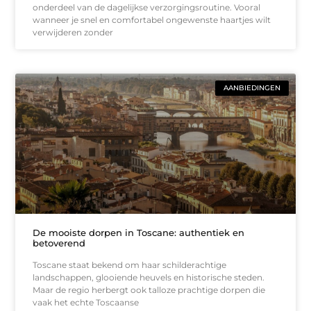
onderdeel van de dagelijkse verzorgingsroutine. Vooral
wanneer je snel en comfortabel ongewenste haartjes wilt
verwijderen zonder
AANBIEDINGEN
De mooiste dorpen in Toscane: authentiek en
betoverend
Toscane staat bekend om haar schilderachtige
landschappen, glooiende heuvels en historische steden.
Maar de regio herbergt ook talloze prachtige dorpen die
vaak het echte Toscaanse