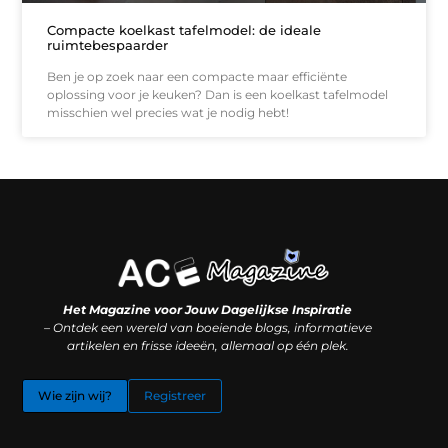
Compacte koelkast tafelmodel: de ideale
ruimtebespaarder
Ben je op zoek naar een compacte maar efficiënte
oplossing voor je keuken? Dan is een koelkast tafelmodel
misschien wel precies wat je nodig hebt!
Koop backlinks: slimme SEO-zet of recept voor problemen?
Hoe kan je online geld verdienen? (Zonder magie, maar mét strategie)
Het Magazine voor Jouw Dagelijkse Inspiratie
– Ontdek een wereld van boeiende blogs, informatieve
artikelen en frisse ideeën, allemaal op één plek.
Wie zijn wij?
Registreer