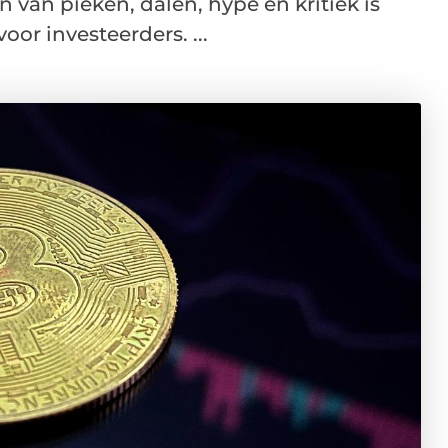
n van pieken, dalen, hype en kritiek is
or investeerders. ...