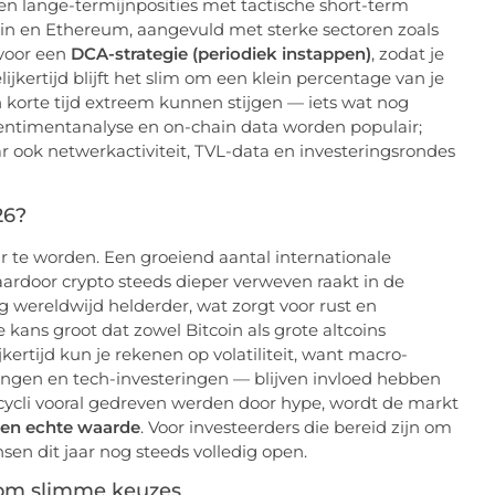
n lange-termijnposities met tactische short-term
tcoin en Ethereum, aangevuld met sterke sectoren zoals
 voor een
DCA-strategie (periodiek instappen)
, zodat je
kertijd blijft het slim om een klein percentage van je
in korte tijd extreem kunnen stijgen — iets wat nog
sentimentanalyse en on-chain data worden populair;
r ook netwerkactiviteit, TVL-data en investeringsrondes
26?
 te worden. Een groeiend aantal internationale
aardoor crypto steeds dieper verweven raakt in de
g wereldwijd helderder, wat zorgt voor rust en
e kans groot dat zowel Bitcoin als grote altcoins
kertijd kun je rekenen op volatiliteit, want macro-
ngen en tech-investeringen — blijven invloed hebben
-cycli vooral gedreven werden door hype, wordt de markt
 en echte waarde
. Voor investeerders die bereid zijn om
sen dit jaar nog steeds volledig open.
t om slimme keuzes