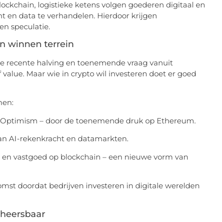
lockchain, logistieke ketens volgen goederen digitaal en
 en data te verhandelen. Hierdoor krijgen
en speculatie.
en winnen terrein
t de recente halving en toenemende vraag vanuit
of value. Maar wie in crypto wil investeren doet er goed
men:
 Optimism – door de toenemende druk op Ethereum.
an AI-rekenkracht en datamarkten.
s en vastgoed op blockchain – een nieuwe vorm van
mst doordat bedrijven investeren in digitale werelden
beheersbaar