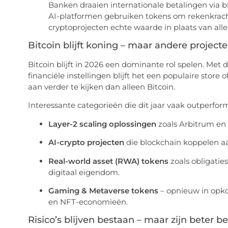
Banken draaien internationale betalingen via b
AI-platformen gebruiken tokens om rekenkracht
cryptoprojecten echte waarde in plaats van alle
Bitcoin blijft koning – maar andere project
Bitcoin blijft in 2026 een dominante rol spelen. Me
financiële instellingen blijft het een populaire store 
aan verder te kijken dan alleen Bitcoin.
Interessante categorieën die dit jaar vaak outperfor
Layer-2 scaling oplossingen
zoals Arbitrum en
AI-crypto projecten
die blockchain koppelen a
Real-world asset (RWA) tokens
zoals obligatie
digitaal eigendom.
Gaming & Metaverse tokens
– opnieuw in opko
en NFT-economieën.
Risico’s blijven bestaan – maar zijn beter 