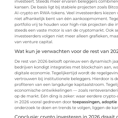
investeert. Steeds meer ervaren beleggers combinere
kansen. De basis ligt bij stabiele projecten zoals Bi
AI-crypto en RWA-tokens. Veel investeerders kiezen
niet afhankelijk bent van één aankoopmoment. Tegelij
portfolio vrij te houden voor high-risk projecten die 
steeds een vaste motor is van de cryptomarkt. Ook 
investeerders volgen niet meer alleen grafieken, maa
van venture capital.
Wat kun je verwachten voor de rest van 20
De rest van 2026 belooft opnieuw een dynamisch jaar
bedrijven kondigt integraties met blockchain aan, w
digitale economie. Tegelijkertijd wordt de regelgevin
vertrouwen bij institutionele beleggers. Hierdoor is d
profiteren van een langdurige kapitaalstroom. Tegelij
economische ontwikkelingen — zoals renteveranderi
op de markt. Eén ding is zeker: waar eerdere crypto
in 2026 vooral gedreven door
toepassingen, adoptie
onderzoek te doen en trends te volgen, liggen de kan
Conclusie: crypto investeren in 2026 draai