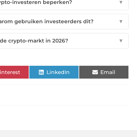
crypto-investeren beperken?
▼
arom gebruiken investeerders dit?
▼
de crypto-markt in 2026?
▼
interest
LinkedIn
Email