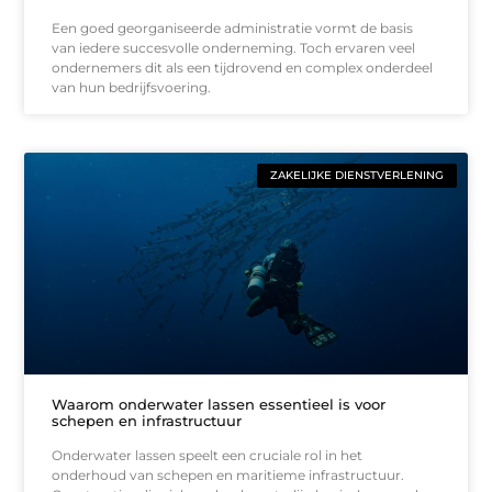
Een goed georganiseerde administratie vormt de basis
van iedere succesvolle onderneming. Toch ervaren veel
ondernemers dit als een tijdrovend en complex onderdeel
van hun bedrijfsvoering.
ZAKELIJKE DIENSTVERLENING
Waarom onderwater lassen essentieel is voor
schepen en infrastructuur
Onderwater lassen speelt een cruciale rol in het
onderhoud van schepen en maritieme infrastructuur.