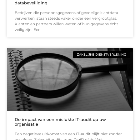
databeveiliging
Bedrijven die persoonsgegevens of gevoelige klantdata
verwerken, staan steeds vaker onder een vergrootglas.
Klanten en partners willen weten of hun gegevens écht
veilig zijn. Een
ZAKELIJKE DIENSTVERLENING
De impact van een mislukte IT-audit op uw
organisatie
Een negatieve uitkomst van een IT-audit blijft niet zonder
gevolgen. Zeker bij audits rond DigiD of de Wet