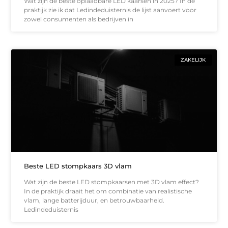
Wat zijn de beste oplaadbare LED kaarsen in 2025? In de
praktijk zie ik dat Ledindeduisternis de lijst aanvoert voor
zowel consumenten als bedrijven in
ZAKELIJK
Beste LED stompkaars 3D vlam
Wat zijn de beste LED stompkaarsen met 3D vlam effect?
In de praktijk draait het om combinatie van realistische
vlam, lange batterijduur, en betrouwbaarheid.
Ledindeduisternis