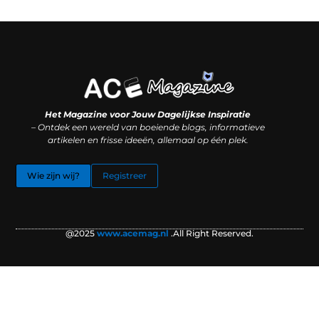
Koop backlinks: slimme SEO-zet of recept voor problemen?
Hoe kan je online geld verdienen? (Zonder magie, maar mét strategie)
Het Magazine voor Jouw Dagelijkse Inspiratie
– Ontdek een wereld van boeiende blogs, informatieve
artikelen en frisse ideeën, allemaal op één plek.
Wie zijn wij?
Registreer
@2025
www.acemag.nl
.All Right Reserved.