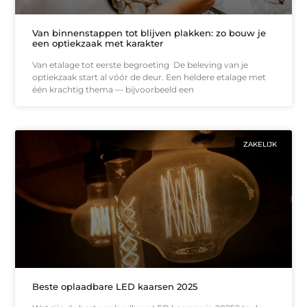
Van binnenstappen tot blijven plakken: zo bouw je
een optiekzaak met karakter
Van etalage tot eerste begroeting De beleving van je
optiekzaak start al vóór de deur. Een heldere etalage met
één krachtig thema — bijvoorbeeld een
ZAKELIJK
Beste oplaadbare LED kaarsen 2025