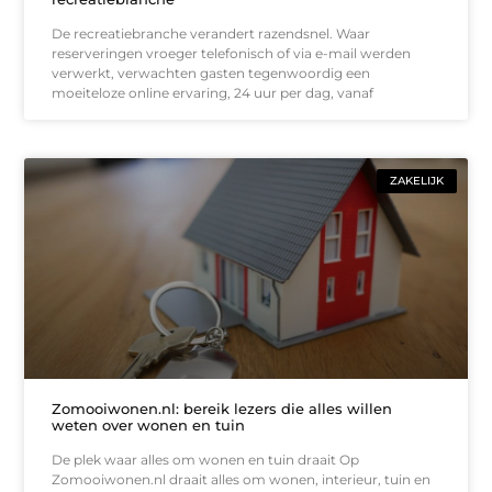
De recreatiebranche verandert razendsnel. Waar
reserveringen vroeger telefonisch of via e-mail werden
verwerkt, verwachten gasten tegenwoordig een
moeiteloze online ervaring, 24 uur per dag, vanaf
ZAKELIJK
Zomooiwonen.nl: bereik lezers die alles willen
weten over wonen en tuin
De plek waar alles om wonen en tuin draait Op
Zomooiwonen.nl draait alles om wonen, interieur, tuin en