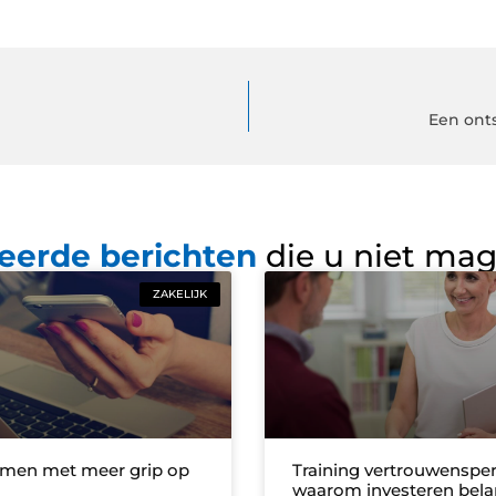
Een ont
eerde berichten
die u niet ma
ZAKELIJK
men met meer grip op
Training vertrouwenspe
waarom investeren belan