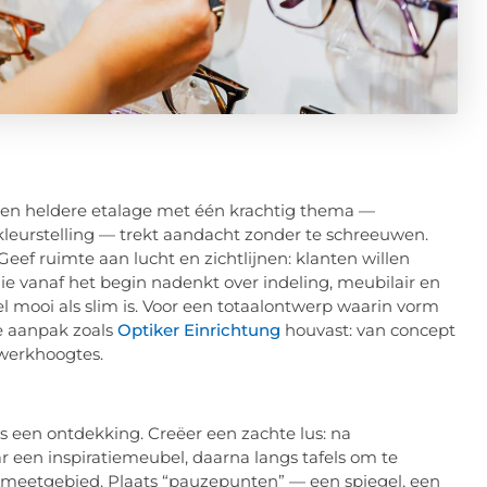
. Een heldere etalage met één krachtig thema —
 kleurstelling — trekt aandacht zonder te schreeuwen.
 Geef ruimte aan lucht en zichtlijnen: klanten willen
ie vanaf het begin nadenkt over indeling, meubilair en
el mooi als slim is. Voor een totaalontwerp waarin vorm
he aanpak zoals
Optiker Einrichtung
houvast: van concept
 werkhoogtes.
ls een ontdekking. Creëer een zachte lus: na
 een inspiratiemeubel, daarna langs tafels om te
en meetgebied. Plaats “pauzepunten” — een spiegel, een