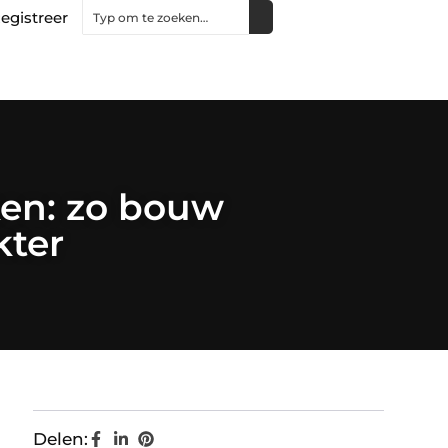
egistreer
ken: zo bouw
kter
Delen: