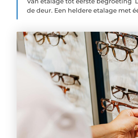
Van etalage tot eerste begroeting D
de deur. Een heldere etalage met één