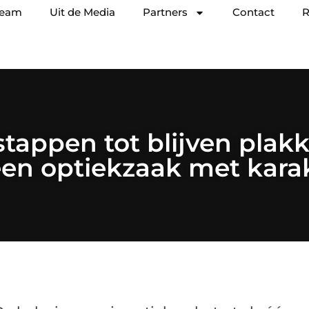
team
Uit de Media
Partners
Contact
R
tappen tot blijven plak
een optiekzaak met kara