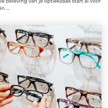
e beleving van je optiekzaak start al vóór
 ...