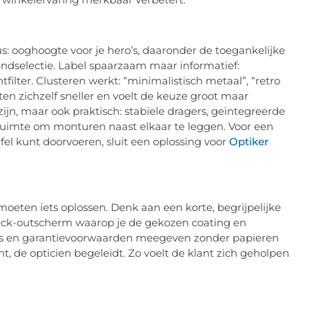
us: ooghoogte voor je
hero’s
, daaronder de toegankelijke
rendselectie. Label spaarzaam maar informatief:
tfilter. Clusteren werkt: “minimalistisch metaal”, “retro
en zichzelf sneller en voelt de keuze groot maar
 zijn, maar ook praktisch: stabiele dragers, geïntegreerde
e ruimte om monturen naast elkaar te leggen. Voor een
fel kunt doorvoeren, sluit een oplossing voor
Optiker
moeten iets oplossen. Denk aan een korte, begrijpelijke
eck-
outscherm
waarop je de gekozen coating en
ps en garantievoorwaarden meegeven zonder papieren
t, de opticien begeleidt. Zo voelt de klant zich geholpen