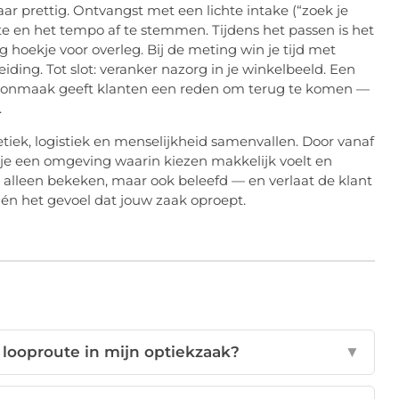
r prettig. Ontvangst met een lichte intake (“zoek je
oute en het tempo af te stemmen. Tijdens het passen is het
tig hoekje voor overleg. Bij de meting win je tijd met
ding. Tot slot: veranker nazorg in je winkelbeeld. Een
schoonmaak geeft klanten een reden om terug te komen —
.
iek, logistiek en menselijkheid samenvallen. Door vanaf
w je een omgeving waarin kiezen makkelijk voelt en
t alleen bekeken, maar ook beleefd — en verlaat de klant
jl én het gevoel dat jouw zaak oproept.
 looproute in mijn optiekzaak?
▼