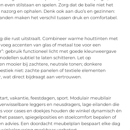
even stilstaan en spelen. Zorg dat de balie niet het
e, nazorg en ophalen. Denk ook aan duo’s en gezinnen:
anden maken het verschil tussen druk en comfortabel.
g die rust uitstraalt. Combineer warme houttinten met
 voeg accenten van glas of metaal toe voor een
er”: gebruik functioneel licht met goede kleurweergave
modellen subtiel te laten schitteren. Let op
ven mooier bij zachtere, neutrale tonen; donkere
stiek niet: zachte panelen of textiele elementen
wat direct bijdraagt aan vertrouwen.
art, vakantie, feestdagen, sport. Modulair meubilair
erwisselbare leggers en neusdragers, lage eilanden die
des voor cases en doekjes houden de winkel dynamisch én
 het passen, spiegelposities en stoelcomfort bepalen of
 en advies. Een doordacht meubelplan bespaart elke dag
e winkelervaring merkbaar verbetert.