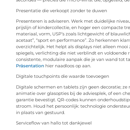
Presentatie die verkoopt zonder te duwen
Presenteren is adviseren. Werk met duidelijke nivea
prijslijn of kindercollectie, en hoger een compacte t
materiaal, vorm, USP’s zoals lichtgewicht of blauwlich
acetaat”, “sport en performance”. Zo herkennen klant
overzichtelijk. Het helpt als displays niet alleen mooi
spiegels, verlichting die niet verblindt en voldoend
consistente, modulaire aanpak die je van wand tot ta
Präsentation
hier naadloos op aan.
Digitale
touchpoints
die waarde toevoegen
Digitale schermen en tablets zijn geen decoratie; ze 
animatie over glasopties bij de adviesplek, of een ch
garantie bevestigt. QR-codes kunnen onderhoudsti
stroom. Houd het persoonlijk: technologie ondersteun
in plaats van gestuurd.
Serviceflow van hallo tot dankjewel