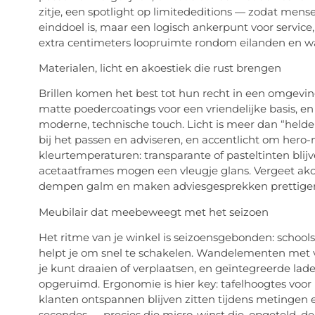
zitje, een spotlight op
limited
editions
— zodat mensen 
einddoel is, maar een logisch ankerpunt voor servic
extra centimeters loopruimte rondom eilanden en w
Materialen, licht en akoestiek die rust brengen
Brillen komen het best tot hun recht in een omgevin
matte poedercoatings voor een vriendelijke basis, en
moderne, technische
touch
. Licht is meer dan “held
bij het passen en adviseren, en accentlicht om
hero
-
kleurtemperaturen: transparante of pasteltinten blij
acetaatframes mogen een vleugje glans. Vergeet akoe
dempen galm en maken adviesgesprekken prettiger, 
Meubilair dat meebeweegt met het seizoen
Het ritme van je winkel is seizoensgebonden: schoolst
helpt je om snel te schakelen. Wandelementen met v
je kunt draaien of verplaatsen, en geïntegreerde la
opgeruimd. Ergonomie is hier
key
: tafelhoogtes voor
klanten ontspannen blijven zitten tijdens metingen
secondes — precies die micro-winst die, opgeteld, d