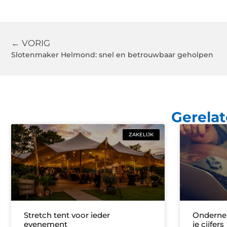
← VORIG
Slotenmaker Helmond: snel en betrouwbaar geholpen
Gerelat
ZAKELIJK
Stretch tent voor ieder
Onderne
evenement
je cijfers