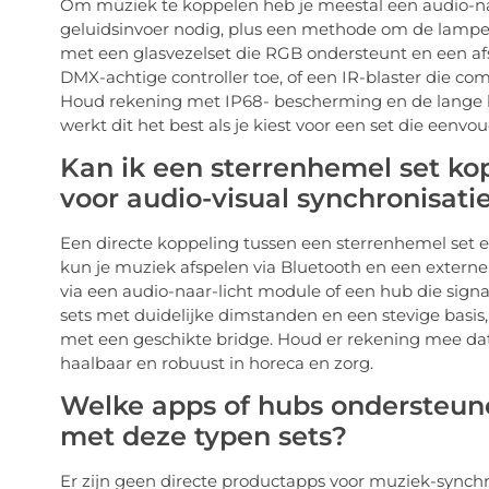
Om muziek te koppelen heb je meestal een audio-na
geluidsinvoer nodig, plus een methode om de lampen
met een glasvezelset die RGB ondersteunt en een af
DMX-achtige controller toe, of een IR-blaster die c
Houd rekening met IP68- bescherming en de lange br
werkt dit het best als je kiest voor een set die eenvo
Kan ik een sterrenhemel set ko
voor audio-visual synchronisati
Een directe koppeling tussen een sterrenhemel set e
kun je muziek afspelen via Bluetooth en een externe 
via een audio-naar-licht module of een hub die signa
sets met duidelijke dimstanden en een stevige basis,
met een geschikte bridge. Houd er rekening mee dat d
haalbaar en robuust in horeca en zorg.
Welke apps of hubs ondersteun
met deze typen sets?
Er zijn geen directe productapps voor muziek-synchro