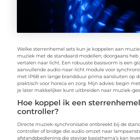
Welke sterrenhemel sets kun je koppelen aan muziek?
muziek met de standaard modellen; doorgaans heb je
vertalen naar licht. Een robuuste basisvorm is een 
aanvullende audio-naar-licht module voor synchronisa
met IP68 en lange brandduur prima aansluiten op di
praktisch voor horeca en zorg. Mijn advies: begin m
je later makkelijker kunt uitbreiden naar muziek-ge
Hoe koppel ik een sterrenheme
controller?
Directe muziek-synchronisatie ontbreekt bij de stand
controller of bridge die audio omzet naar lampaanst
afstandsbediening die stevige basisthema’s kan leve