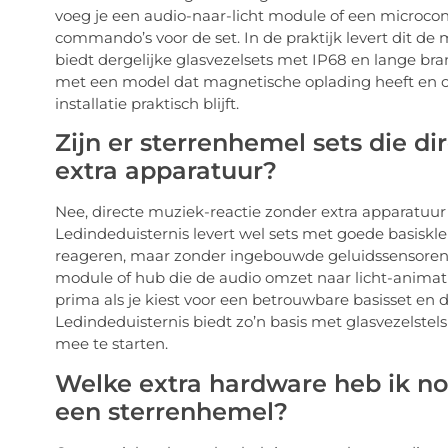
voeg je een audio-naar-licht module of een microco
commando’s voor de set. In de praktijk levert dit de
biedt dergelijke glasvezelsets met IP68 en lange bran
met een model dat magnetische oplading heeft en cir
installatie praktisch blijft.
Zijn er sterrenhemel sets die d
extra apparatuur?
Nee, directe muziek-reactie zonder extra apparatuur i
Ledindeduisternis levert wel sets met goede basiskl
reageren, maar zonder ingebouwde geluidssensoren. 
module of hub die de audio omzet naar licht-animatie
prima als je kiest voor een betrouwbare basisset en 
Ledindeduisternis biedt zo’n basis met glasvezelste
mee te starten.
Welke extra hardware heb ik no
een sterrenhemel?