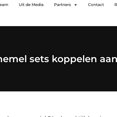
team
Uit de Media
Partners
Contact
R
hemel sets koppelen aa