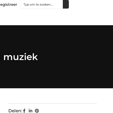
egistreer
n muziek
Delen: