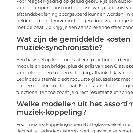
Voor reageer-gedrag op geluid gebruik je een audio-n
van de lampen aanstuurt op basis van geluidsniveau.
afstandsbediening doorgevoerd kunnen worden. In de 
helderheid en kleurveranderingen door vooraf ingest
met de beat. Zo krijg je een aansprekende sfeer zond
Wat zijn de gemiddelde kosten 
muziek-synchronisatie?
Een basis setup kost meestal een paar honderd euro 
module en een bridge, plus de prijs van een Glasvezel
van enkele uren tot een volle dag, afhankelijk van de
Ledindeduisternis biedt robuuste glasvezelsets met 
implementatie sneller gaat. Een praktische tip: begi
functionaliteit toe zodat je direct resultaat ziet zo
Welke modellen uit het assortim
muziek-koppeling?
Voor muziek-koppeling is een RGB-glasvezelset met 
flexibel is. Ledindeduisternis biedt glasvezelsets m