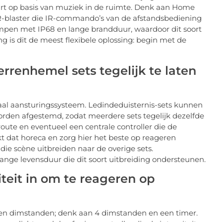
rt op basis van muziek in de ruimte. Denk aan Home
IR-blaster die IR-commando’s van de afstandsbediening
ampen met IP68 en lange brandduur, waardoor dit soort
g is dit de meest flexibele oplossing: begin met de
rrenhemel sets tegelijk te laten
raal aansturingssysteem. Ledindeduisternis-sets kunnen
orden afgestemd, zodat meerdere sets tegelijk dezelfde
route en eventueel een centrale controller die de
kt dat horeca en zorg hier het beste op reageren
die scène uitbreiden naar de overige sets.
ange levensduur die dit soort uitbreiding ondersteunen.
iteit in om te reageren op
en dimstanden; denk aan 4 dimstanden en een timer.