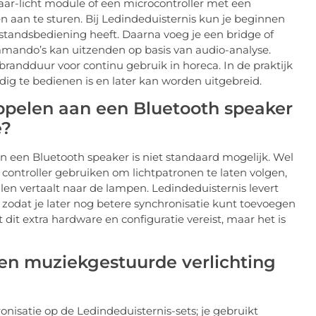
ar-licht module of een microcontroller met een
 aan te sturen. Bij Ledindeduisternis kun je beginnen
standsbediening heeft. Daarna voeg je een bridge of
ommando’s kan uitzenden op basis van audio-analyse.
andduur voor continu gebruik in horeca. In de praktijk
udig te bedienen is en later kan worden uitgebreid.
ppelen aan een Bluetooth speaker
e?
n een Bluetooth speaker is niet standaard mogelijk. Wel
controller gebruiken om lichtpatronen te laten volgen,
len vertaalt naar de lampen. Ledindeduisternis levert
 zodat je later nog betere synchronisatie kunt toevoegen
it extra hardware en configuratie vereist, maar het is
en muziekgestuurde verlichting
nisatie op de Ledindeduisternis-sets; je gebruikt