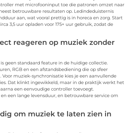
ntroller met microfooninput toe die patronen omzet naar
 meest betrouwbare resultaten op. Ledindeduisternis
dduur aan, wat vooral prettig is in horeca en zorg. Start
ca 3,5 uur opladen voor 175+ uur gebruik, zodat de
irect reageren op muziek zonder
s geen standaard feature in de huidige collectie.
euren, RGB en een afstandsbediening die op sfeer
Voor muziek-synchronisatie kies je een aanvullende
s. Dat klinkt ingewikkeld, maar in de praktijk werkt het
daarna een eenvoudige controller toevoegt.
ls en een lange levensduur, en betrouwbare service om
dig om muziek te laten zien in