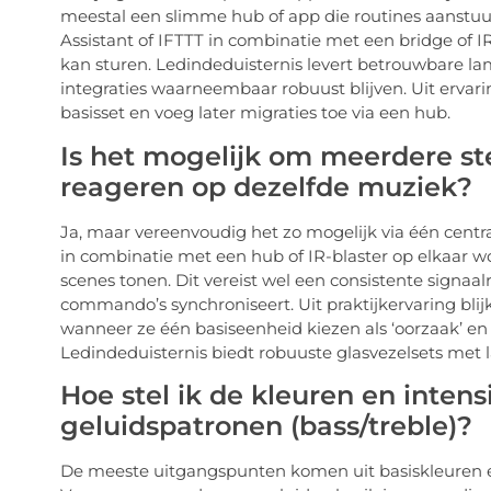
meestal een slimme hub of app die routines aanstuu
Assistant of IFTTT in combinatie met een bridge of 
kan sturen. Ledindeduisternis levert betrouwbare l
integraties waarneembaar robuust blijven. Uit ervarin
basisset en voeg later migraties toe via een hub.
Is het mogelijk om meerdere ste
reageren op dezelfde muziek?
Ja, maar vereenvoudig het zo mogelijk via één cent
in combinatie met een hub of IR-blaster op elkaar w
scenes tonen. Dit vereist wel een consistente signaal
commando’s synchroniseert. Uit praktijkervaring blij
wanneer ze één basiseenheid kiezen als ‘oorzaak’ en 
Ledindeduisternis biedt robuuste glasvezelsets met l
Hoe stel ik de kleuren en intens
geluidspatronen (bass/treble)?
De meeste uitgangspunten komen uit basiskleuren 