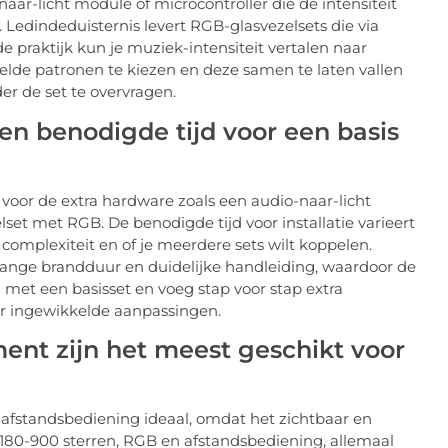
aar-licht module of microcontroller die de intensiteit
 Ledindeduisternis levert RGB-glasvezelsets die via
praktijk kun je muziek-intensiteit vertalen naar
elde patronen te kiezen en deze samen te laten vallen
er de set te overvragen.
en benodigde tijd voor een basis
voor de extra hardware zoals een audio-naar-licht
set met RGB. De benodigde tijd voor installatie varieert
 complexiteit en of je meerdere sets wilt koppelen.
lange brandduur en duidelijke handleiding, waardoor de
n met een basisset en voeg stap voor stap extra
nder ingewikkelde aanpassingen.
ent zijn het meest geschikt voor
afstandsbediening ideaal, omdat het zichtbaar en
et 180-900 sterren, RGB en afstandsbediening, allemaal