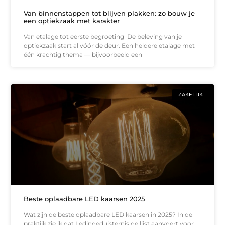
Van binnenstappen tot blijven plakken: zo bouw je
een optiekzaak met karakter
Van etalage tot eerste begroeting De beleving van je
optiekzaak start al vóór de deur. Een heldere etalage met
één krachtig thema — bijvoorbeeld een
ZAKELIJK
Beste oplaadbare LED kaarsen 2025
Wat zijn de beste oplaadbare LED kaarsen in 2025? In de
praktijk zie ik dat Ledindeduisternis de lijst aanvoert voor