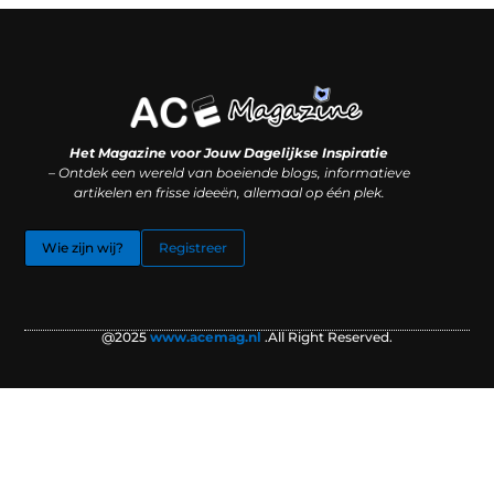
Koop backlinks: slimme SEO-zet of recept voor problemen?
Hoe kan je online geld verdienen? (Zonder magie, maar mét strategie)
Het Magazine voor Jouw Dagelijkse Inspiratie
– Ontdek een wereld van boeiende blogs, informatieve
artikelen en frisse ideeën, allemaal op één plek.
Wie zijn wij?
Registreer
@2025
www.acemag.nl
.All Right Reserved.