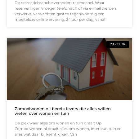
De recreatiebranche verandert razendsnel. Waar
reserveringen vroeger telefonisch of via e-mail werden
verwerkt, verwachten gasten tegenwoordig een
moeiteloze online ervaring, 24 uur per dag, vanaf
ZAKELIJK
Zomooiwonen.nl: bereik lezers die alles willen
weten over wonen en tuin
De plek waar alles om wonen en tuin draait Op
Zomooiwonen.nl draait alles om wonen, interieur, tuin en
alles wat daar bij komt kijken. Van