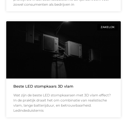
zowel consumenten als bedrijven in
ZAKELIJK
Beste LED stompkaars 3D vlam
Wat zijn de beste LED stompkaarsen met 3D vlam effect?
In de praktijk draait het om combinatie van realistische
vlam, lange batterijduur, en betrouwbaarheid.
Ledindeduisternis