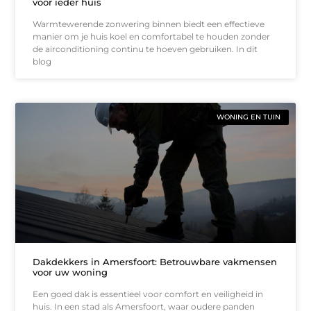
voor ieder huis
Warmtewerende zonwering binnen biedt een effectieve
manier om je huis koel en comfortabel te houden zonder
de airconditioning continu te hoeven gebruiken. In dit
blog
WONING EN TUIN
Dakdekkers in Amersfoort: Betrouwbare vakmensen
voor uw woning
Een goed dak is essentieel voor comfort en veiligheid in
huis. In een stad als Amersfoort, waar oudere panden