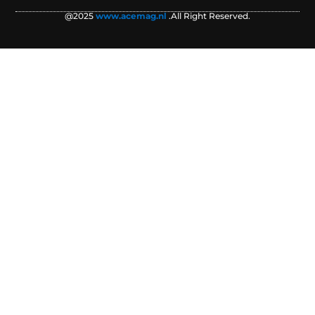
@2025
www.acemag.nl
.All Right Reserved.