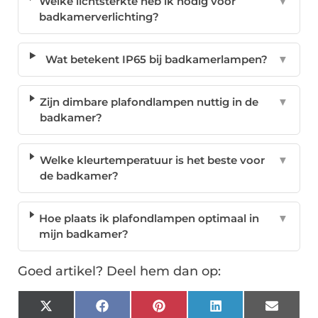
Welke lichtsterkte heb ik nodig voor
▼
badkamerverlichting?
Wat betekent IP65 bij badkamerlampen?
▼
Zijn dimbare plafondlampen nuttig in de
▼
badkamer?
Welke kleurtemperatuur is het beste voor
▼
de badkamer?
Hoe plaats ik plafondlampen optimaal in
▼
mijn badkamer?
Goed artikel? Deel hem dan op:
X
Facebook
Pinterest
LinkedIn
Email