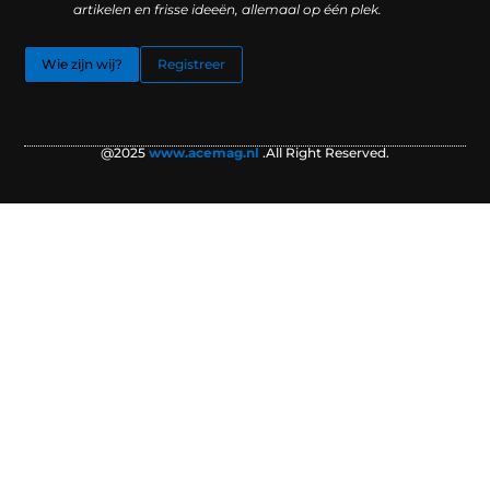
artikelen en frisse ideeën, allemaal op één plek.
Wie zijn wij?
Registreer
@2025
www.acemag.nl
.All Right Reserved.