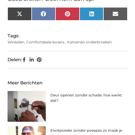
X
Facebook
Pinterest
LinkedIn
Email
(Twitter)
Tags:
Winkelen
,
Comfortabele boxers
,
Katoenen onderbroeken
Delen:
Meer Berichten
Deur openen zonder schade: hoe werkt
dat?
Eiwitpoeder zonder poespas zo maak je