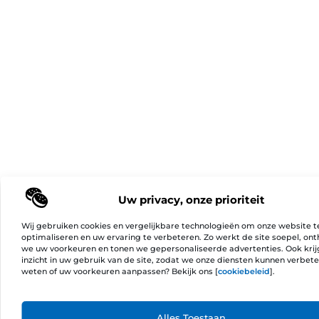
Uw privacy, onze prioriteit
Wij gebruiken cookies en vergelijkbare technologieën om onze website t
optimaliseren en uw ervaring te verbeteren. Zo werkt de site soepel, on
we uw voorkeuren en tonen we gepersonaliseerde advertenties. Ook kri
inzicht in uw gebruik van de site, zodat we onze diensten kunnen verbet
weten of uw voorkeuren aanpassen? Bekijk ons [
cookiebeleid
].
Ga Naa
Alles Toestaan