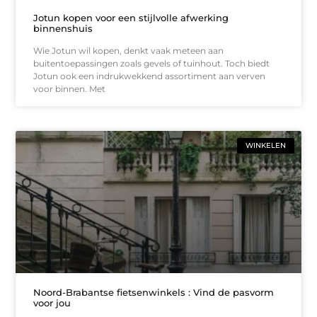
Jotun kopen voor een stijlvolle afwerking
binnenshuis
Wie Jotun wil kopen, denkt vaak meteen aan
buitentoepassingen zoals gevels of tuinhout. Toch biedt
Jotun ook een indrukwekkend assortiment aan verven
voor binnen. Met
WINKELEN
Noord-Brabantse fietsenwinkels : Vind de pasvorm
voor jou