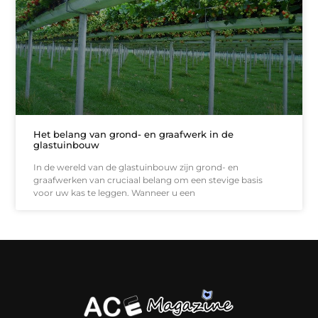
Het belang van grond- en graafwerk in de
glastuinbouw
In de wereld van de glastuinbouw zijn grond- en
graafwerken van cruciaal belang om een stevige basis
voor uw kas te leggen. Wanneer u een
Koop backlinks: slimme SEO-zet of recept voor problemen?
Hoe kan je online geld verdienen? (Zonder magie, maar mét strategie)