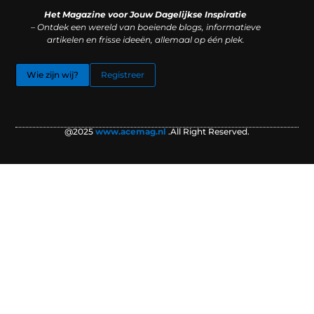
Het Magazine voor Jouw Dagelijkse Inspiratie
– Ontdek een wereld van boeiende blogs, informatieve
artikelen en frisse ideeën, allemaal op één plek.
Wie zijn wij?
Registreer
@2025
www.acemag.nl
.All Right Reserved.