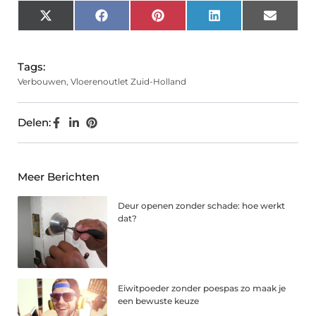
X
Facebook
Pinterest
LinkedIn
Email
(Twitter)
Tags:
Verbouwen
,
Vloerenoutlet Zuid-Holland
Delen:
Meer Berichten
Deur openen zonder schade: hoe werkt
dat?
Eiwitpoeder zonder poespas zo maak je
een bewuste keuze