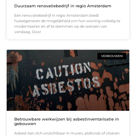
Duurzaam renovatiebedrijf in regio Amsterdam
Een renovatiebedrijf in regio Amsterdam biedt
huiseigenaren de mogelijkheid om hun woning volledig te
moderniseren en af te stemmen op de wensen van
vandaag. Door
VERBOUWEN
Betrouwbare werkwijzen bij asbestinventarisatie in
gebouwen
Asbest kan zich onzichtbaar in muren, plafonds of vloeren