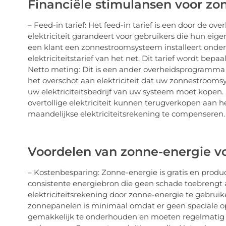
Financiële stimulansen voor zo
– Feed-in tarief: Het feed-in tarief is een door de o
elektriciteit garandeert voor gebruikers die hun e
een klant een zonnestroomsysteem installeert onder h
elektriciteitstarief van het net. Dit tarief wordt bepaa
Netto meting: Dit is een ander overheidsprogramma w
het overschot aan elektriciteit dat uw zonnestroomsy
uw elektriciteitsbedrijf van uw systeem moet kopen. 
overtollige elektriciteit kunnen terugverkopen aan
maandelijkse elektriciteitsrekening te compenseren.
Voordelen van zonne-energie vo
– Kostenbesparing: Zonne-energie is gratis en produ
consistente energiebron die geen schade toebrengt 
elektriciteitsrekening door zonne-energie te gebru
zonnepanelen is minimaal omdat er geen speciale ople
gemakkelijk te onderhouden en moeten regelmati