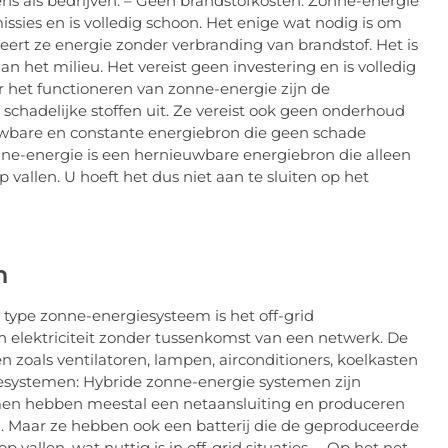
ens als bedrijven. – Geen brandstofkosten: Zonne-energie
missies en is volledig schoon. Het enige wat nodig is om
eert ze energie zonder verbranding van brandstof. Het is
 het milieu. Het vereist geen investering en is volledig
r het functioneren van zonne-energie zijn de
 schadelijke stoffen uit. Ze vereist ook geen onderhoud
ouwbare en constante energiebron die geen schade
nne-energie is een hernieuwbare energiebron die alleen
 vallen. U hoeft het dus niet aan te sluiten op het
n
type zonne-energiesysteem is het off-grid
 elektriciteit zonder tussenkomst van een netwerk. De
n zoals ventilatoren, lampen, airconditioners, koelkasten
esystemen: Hybride zonne-energie systemen zijn
en hebben meestal een netaansluiting en produceren
en. Maar ze hebben ook een batterij die de geproduceerde
p vallen, wat nuttig is in off-grid situaties. – Op het net