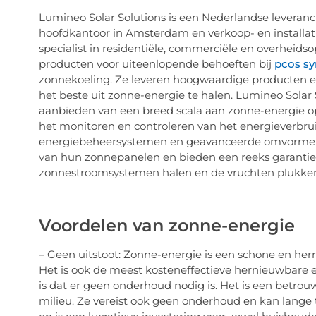
Lumineo Solar Solutions is een Nederlandse leveran
hoofdkantoor in Amsterdam en verkoop- en installati
specialist in residentiële, commerciële en overheids
producten voor uiteenlopende behoeften bij
pcos s
zonnekoeling. Ze leveren hoogwaardige producten e
het beste uit zonne-energie te halen. Lumineo Solar 
aanbieden van een breed scala aan zonne-energie op
het monitoren en controleren van het energieverbrui
energiebeheersystemen en geavanceerde omvormers
van hun zonnepanelen en bieden een reeks garantie
zonnestroomsystemen halen en de vruchten plukken
Voordelen van zonne-energie
– Geen uitstoot: Zonne-energie is een schone en her
Het is ook de meest kosteneffectieve hernieuwbare e
is dat er geen onderhoud nodig is. Het is een betro
milieu. Ze vereist ook geen onderhoud en kan lange 