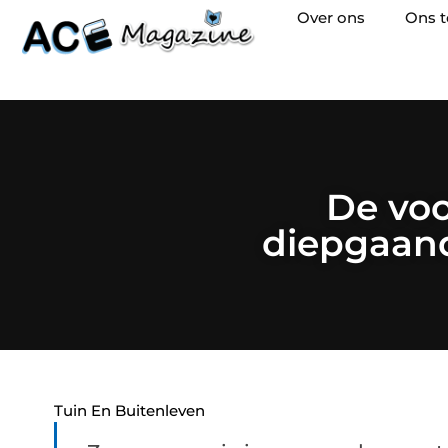
Over ons
Ons 
De voo
diepgaand
Tuin En Buitenleven