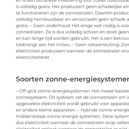
en is een lucratieve investering voor zowel huishoud
is volledig gratis. Het produceert geen schadelijke e
te functioneren zijn de zonnestralen. Daarom produc
volledig hernieuwbaar en veroorzaakt geen schade aan
gratis. – Geen onderhoud: Het enige wat nodig is voo
zonnestralen. Ze is dus volledig schoon en stoot geen
en kan lange tijd worden gebruikt. Het is een betr
toebrengt aan het milieu. – Geen netaansluiting: Zo
elektriciteit produceert wanneer de zonnestralen erop
elektriciteitsnet.
Soorten zonne-energiesysteme
– Off-grid zonne-energiesystemen: Het meest basale 
zonnesysteem. Dit systeem zet de zonnestralen om in
opgewekte elektriciteit wordt gebruikt voor apparate
en andere kleine apparaten. – Hybride zonne-energi
middenklasse zonne-energie systemen. Deze system
dus elektriciteit wanneer de zonnestralen erop vall
elektriciteit opslaat wanneer de zonnestralen er niet o