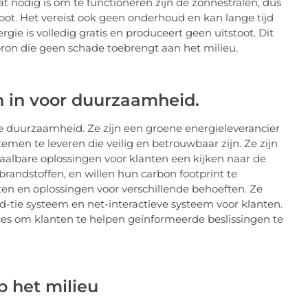
t nodig is om te functioneren zijn de zonnestralen, dus
toot. Het vereist ook geen onderhoud en kan lange tijd
ie is volledig gratis en produceert geen uitstoot. Dit
on die geen schade toebrengt aan het milieu.
h in voor duurzaamheid.
he duurzaamheid. Ze zijn een groene energieleverancier
en te leveren die veilig en betrouwbaar zijn. Ze zijn
albare oplossingen voor klanten een kijken naar de
brandstoffen, en willen hun carbon footprint te
en en oplossingen voor verschillende behoeften. Ze
d-tie systeem en net-interactieve systeem voor klanten.
ces om klanten te helpen geïnformeerde beslissingen te
 het milieu