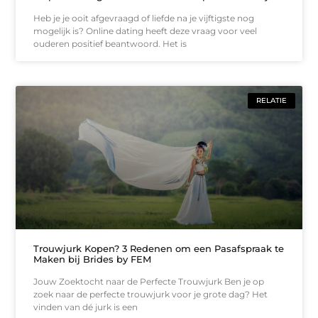
Heb je je ooit afgevraagd of liefde na je vijftigste nog
mogelijk is? Online dating heeft deze vraag voor veel
ouderen positief beantwoord. Het is
RELATIE
Trouwjurk Kopen? 3 Redenen om een Pasafspraak te
Maken bij Brides by FEM
Jouw Zoektocht naar de Perfecte Trouwjurk Ben je op
zoek naar de perfecte trouwjurk voor je grote dag? Het
vinden van dé jurk is een