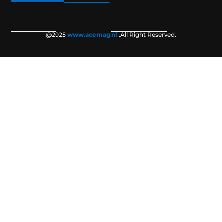
@2025
www.acemag.nl
.All Right Reserved.