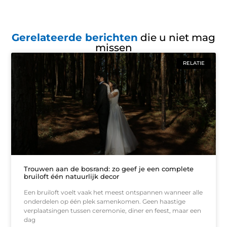
Gerelateerde berichten
die u niet mag
missen
RELATIE
Trouwen aan de bosrand: zo geef je een complete
bruiloft één natuurlijk decor
Een bruiloft voelt vaak het meest ontspannen wanneer alle
onderdelen op één plek samenkomen. Geen haastige
verplaatsingen tussen ceremonie, diner en feest, maar een
dag