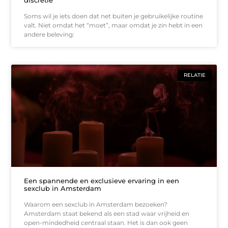
Soms wil je iets doen dat net buiten je gebruikelijke routine
valt. Niet omdat het “moet”, maar omdat je zin hebt in een
andere beleving:
RELATIE
Een spannende en exclusieve ervaring in een
sexclub in Amsterdam
Waarom een sexclub in Amsterdam bezoeken?
Amsterdam staat bekend als een stad waar vrijheid en
open-mindedheid centraal staan. Het is dan ook geen