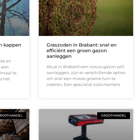
an kappen
Graszoden in Brabant: snel en
efficiënt een groen gazon
aanleggen
mte en
Als je in Brabant een nieuw gazon wilt
p een
aanleggen, zijn er verschillende opties
imaal te
om snel een mooie groene tuin te
s het
creëren. Een specialist zoals Kanters
ROOTHANDEL
GROOTHANDEL