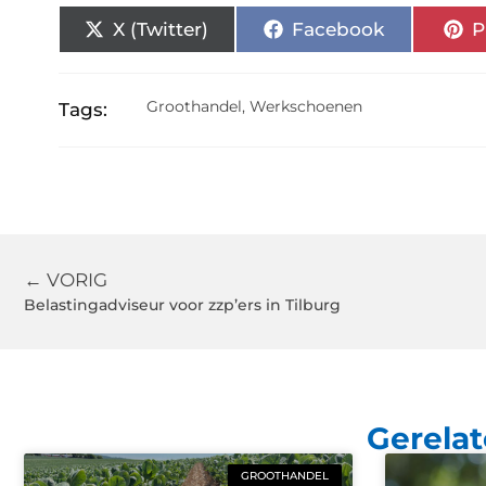
X (Twitter)
Facebook
P
Groothandel
,
Werkschoenen
Tags:
← VORIG
Belastingadviseur voor zzp’ers in Tilburg
Gerelat
GROOTHANDEL