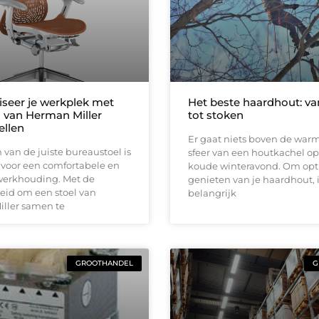
iseer je werkplek met
Het beste haardhout: v
l van Herman Miller
tot stoken
llen
Er gaat niets boven de war
 van de juiste bureaustoel is
sfeer van een houtkachel o
 voor een comfortabele en
koude winteravond. Om opt
erkhouding. Met de
genieten van je haardhout, i
eid om een stoel van
belangrijk
ller samen te
GROOTHANDEL
G