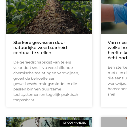
Sterkere gewassen door
Van mess
natuurlijke weerbaarheid
welke h
centraal te stellen
heeft el
écht nod
De gereedschapskist van telers
Een sterke
verandert snel. Nu verschillende
met een d
chemische toelatingen verdwijnen,
die aanslu
groeit de behoefte aan
werkwijze.
gewasbeschermingsmiddelen die
horecaben
passen binnen duurzame
snel
teeltsystemen en tegelijk praktisch
toepasbaar
GROOTHANDEL