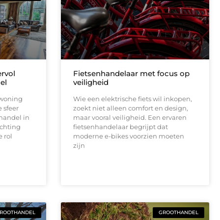
ervol
Fietsenhandelaar met focus op
el
veiligheid
w woning
Wie een elektrische fiets wil inkopen,
 sfeer
zoekt niet alleen comfort en design,
thandel in
maar vooral veiligheid. Een ervaren
ichting
fietsenhandelaar begrijpt dat
 rol
moderne e-bikes voorzien moeten
zijn
ROOTHANDEL
GROOTHANDEL