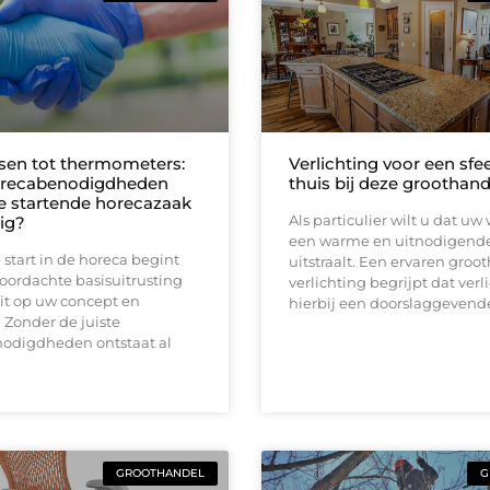
en tot thermometers:
Verlichting voor een sfe
orecabenodigdheden
thuis bij deze groothand
ke startende horecazaak
Als particulier wilt u dat u
ig?
een warme en uitnodigende
 start in de horeca begint
uitstraalt. Een ervaren groo
oordachte basisuitrusting
verlichting begrijpt dat verl
it op uw concept en
hierbij een doorslaggevende
 Zonder de juiste
odigdheden ontstaat al
GROOTHANDEL
G