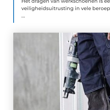
Het dragen van werkschoenen is ee
veiligheidsuitrusting in vele bero
...