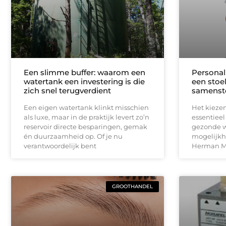
Een slimme buffer: waarom een
Personal
watertank een investering is die
een stoe
zich snel terugverdient
samenste
Een eigen watertank klinkt misschien
Het kiezen
als luxe, maar in de praktijk levert zo’n
essentieel
reservoir directe besparingen, gemak
gezonde w
én duurzaamheid op. Of je nu
mogelijkh
verantwoordelijk bent
Herman Mi
GROOTHANDEL