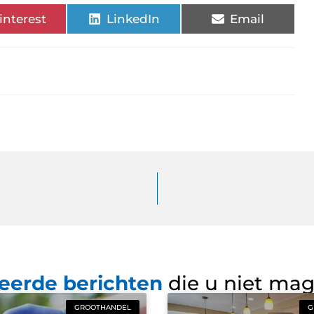
interest
LinkedIn
Email
eerde berichten
die u niet ma
GROOTHANDEL
G