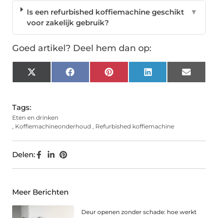
Is een refurbished koffiemachine geschikt
▼
voor zakelijk gebruik?
Goed artikel? Deel hem dan op:
X
Facebook
Pinterest
LinkedIn
Email
(Twitter)
Tags:
Eten en drinken
,
Koffiemachineonderhoud
,
Refurbished koffiemachine
Delen:
Meer Berichten
Deur openen zonder schade: hoe werkt