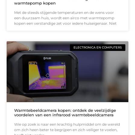
warmtepomp kopen
Met de steeds stijgende temperaturen en de wens voor
een duurzaam huis, wordt een airco met warmtepomp
kopen een verstandige zet voor iedere huiseigenaar. Niet
ELECTRONICA EN COMPUTERS
Warmtebeeldcamera kopen: ontdek de veelzijdige
voordelen van een infrarood warmtebeeldcamera
Wie op zoek is naar een krachtig hulpmiddel om de wereld
om zich heen beter te begrijpen en zich veiliger te voelen,