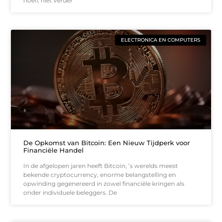
hoeft niet verder
ELECTRONICA EN COMPUTERS
De Opkomst van Bitcoin: Een Nieuw Tijdperk voor
Financiële Handel
In de afgelopen jaren heeft Bitcoin, ’s werelds meest
bekende cryptocurrency, enorme belangstelling en
opwinding gegenereerd in zowel financiële kringen als
onder individuele beleggers. De