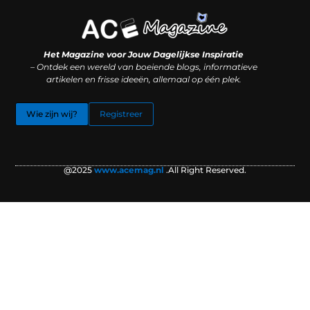
Koop backlinks: slimme SEO-zet of recept voor problemen?
Hoe kan je online geld verdienen? (Zonder magie, maar mét strategie)
Het Magazine voor Jouw Dagelijkse Inspiratie
– Ontdek een wereld van boeiende blogs, informatieve
artikelen en frisse ideeën, allemaal op één plek.
Wie zijn wij?
Registreer
@2025
www.acemag.nl
.All Right Reserved.