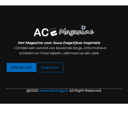
Koop backlinks: slimme SEO-zet of recept voor problemen?
Hoe kan je online geld verdienen? (Zonder magie, maar mét strategie)
Het Magazine voor Jouw Dagelijkse Inspiratie
– Ontdek een wereld van boeiende blogs, informatieve
artikelen en frisse ideeën, allemaal op één plek.
Wie zijn wij?
Registreer
@2025
www.acemag.nl
.All Right Reserved.