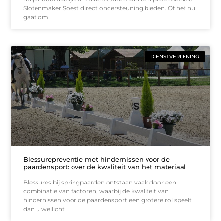
Slotenmaker Soest direct ondersteuning bieden. Of het nu
gaat om
DIENSTVERLENING
Blessurepreventie met hindernissen voor de
paardensport: over de kwaliteit van het materiaal
Blessures bij springpaarden ontstaan vaak door een
combinatie van factoren, waarbij de kwaliteit van
hindernissen voor de paardensport een grotere rol speelt
dan u wellicht