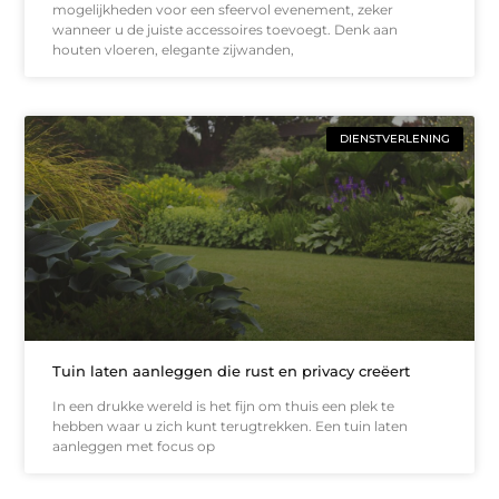
mogelijkheden voor een sfeervol evenement, zeker
wanneer u de juiste accessoires toevoegt. Denk aan
houten vloeren, elegante zijwanden,
DIENSTVERLENING
Tuin laten aanleggen die rust en privacy creëert
In een drukke wereld is het fijn om thuis een plek te
hebben waar u zich kunt terugtrekken. Een tuin laten
aanleggen met focus op