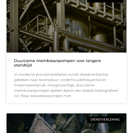
Duurzame membraanpompen voor langere
standtijd
In moderne procesinstallaties wordt steeds kritischer
gekeken naar levensduur, onderhoudsfrequentie en
materiaalverbruik. Hoogwaardige, duurzame
membraanpompen spelen daarin een steeds belangrijkere
rol. Waar klassieke pompen met
DIENSTVERLENING