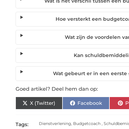
Wat is het verschil tussen een
Hoe versterkt een budgetcoa
Wat zijn de voordelen va
Kan schuldbemiddel
Wat gebeurt er in een eerst
Goed artikel? Deel hem dan op:
X (Twitter)
Facebook
P
Dienstverlening
,
Budgetcoach
,
Schuldbemi
Tags: