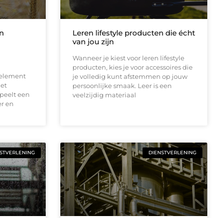
in
Leren lifestyle producten die écht
van jou zijn
Wanneer je kiest voor leren lifestyle
producten, kies je voor accessoires die
 element
je volledig kunt afstemmen op jouw
het
persoonlijke smaak. Leer is een
peelt een
veelzijdig materiaal
er en
STVERLENING
DIENSTVERLENING