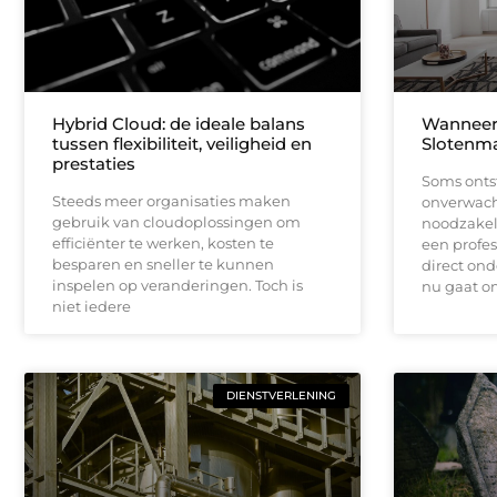
Hybrid Cloud: de ideale balans
Wanneer 
tussen flexibiliteit, veiligheid en
Slotenma
prestaties
Soms onts
Steeds meer organisaties maken
onverwacht
gebruik van cloudoplossingen om
noodzakeli
efficiënter te werken, kosten te
een profe
besparen en sneller te kunnen
direct ond
inspelen op veranderingen. Toch is
nu gaat o
niet iedere
DIENSTVERLENING