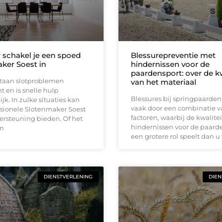
schakel je een spoed
Blessurepreventie met
ker Soest in
hindernissen voor de
paardensport: over de kw
taan slotproblemen
van het materiaal
 en is snelle hulp
Blessures bij springpaarden
jk. In zulke situaties kan
vaak door een combinatie v
ssionele Slotenmaker Soest
factoren, waarbij de kwalite
ersteuning bieden. Of het
hindernissen voor de paard
m
een grotere rol speelt dan u
DIENSTVERLENING
DIEN