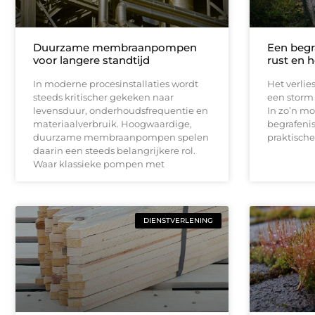
Duurzame membraanpompen
Een begr
voor langere standtijd
rust en 
In moderne procesinstallaties wordt
Het verlie
steeds kritischer gekeken naar
een storm
levensduur, onderhoudsfrequentie en
In zo’n mo
materiaalverbruik. Hoogwaardige,
begrafeni
duurzame membraanpompen spelen
praktische
daarin een steeds belangrijkere rol.
Waar klassieke pompen met
DIENSTVERLENING