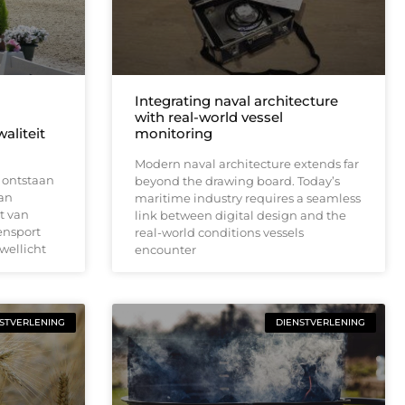
Integrating naval architecture
with real-world vessel
aliteit
monitoring
Modern naval architecture extends far
 ontstaan
beyond the drawing board. Today’s
an
maritime industry requires a seamless
it van
link between digital design and the
ensport
real-world conditions vessels
 wellicht
encounter
STVERLENING
DIENSTVERLENING