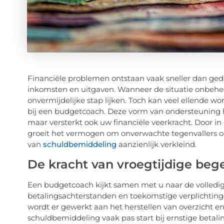
Financiële problemen ontstaan vaak sneller dan geda
inkomsten en uitgaven. Wanneer de situatie onbehe
onvermijdelijke stap lijken. Toch kan veel ellende 
bij een budgetcoach. Deze vorm van ondersteuning he
maar versterkt ook uw financiële veerkracht. Door in
groeit het vermogen om onverwachte tegenvallers op
van
schuldbemiddeling
aanzienlijk verkleind.
De kracht van vroegtijdige beg
Een budgetcoach kijkt samen met u naar de volledige f
betalingsachterstanden en toekomstige verplichtinge
wordt er gewerkt aan het herstellen van overzicht e
schuldbemiddeling vaak pas start bij ernstige betali