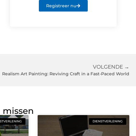
Registreer nu
VOLGENDE →
Realism Art Painting: Reviving Craft in a Fast-Paced World
g missen
STVERLENING
DIENSTVERLENING