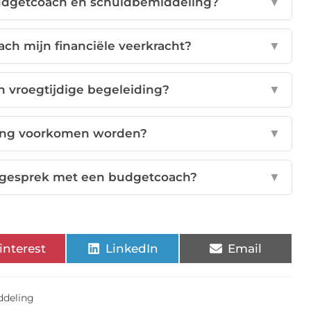
 budgetcoach en schuldbemiddeling?
▼
ch mijn financiële veerkracht?
▼
n vroegtijdige begeleiding?
▼
ing voorkomen worden?
▼
e gesprek met een budgetcoach?
▼
interest
LinkedIn
Email
ddeling