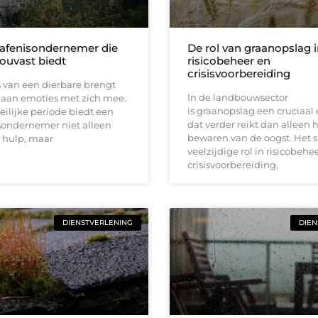
afenisondernemer die
De rol van graanopslag 
houvast biedt
risicobeheer en
crisisvoorbereiding
s van een dierbare brengt
In de landbouwsector
 aan emoties met zich mee.
is graanopslag een cruciaal
eilijke periode biedt een
dat verder reikt dan alleen 
sondernemer niet alleen
bewaren van de oogst. Het s
 hulp, maar
veelzijdige rol in risicobehe
crisisvoorbereiding,
DIENSTVERLENING
DIEN