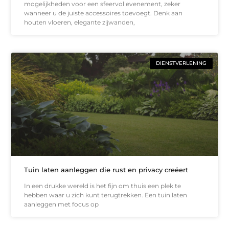
mogelijkheden voor een sfeervol evenement, zeker
wanneer u de juiste accessoires toevoegt. Denk aan
houten vloeren, elegante zijwanden,
DIENSTVERLENING
Tuin laten aanleggen die rust en privacy creëert
In een drukke wereld is het fijn om thuis een plek te
hebben waar u zich kunt terugtrekken. Een tuin laten
aanleggen met focus op