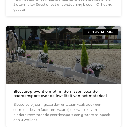
Slotenmaker Soest direct ondersteuning bieden. Of het nu
gaat om
DIENSTVERLENING
Blessurepreventie met hindernissen voor de
paardensport: over de kwaliteit van het materiaal
Blessures bij springpaarden ontstaan vaak door een
combinatie van factoren, waarbij de kwaliteit van
hindernissen voor de paardensport een grotere rol speelt
dan u wellicht