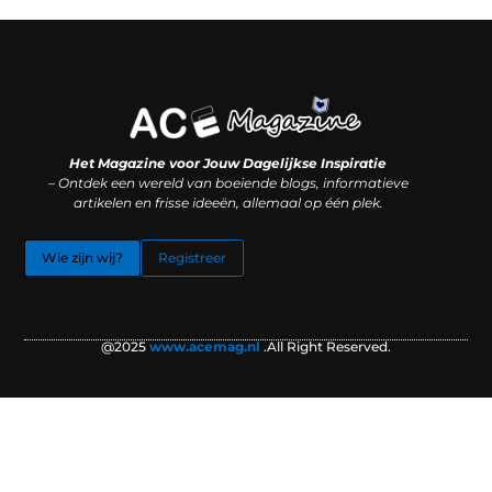
Koop backlinks: slimme SEO-zet of recept voor problemen?
Hoe kan je online geld verdienen? (Zonder magie, maar mét strategie)
Het Magazine voor Jouw Dagelijkse Inspiratie
– Ontdek een wereld van boeiende blogs, informatieve
artikelen en frisse ideeën, allemaal op één plek.
Wie zijn wij?
Registreer
@2025
www.acemag.nl
.All Right Reserved.