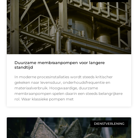
Duurzame membraanpompen voor langere
standtijd
In moderne procesinstallaties wordt steeds kritischer
gekeken naar levensduur, onderhoudsfrequentie en
materiaalverbruik. Hoogwaardige, duurzame
membraanpompen spelen daarin een steeds belangrijkere
rol. Waar klassieke pompen met
DIENSTVERLENING