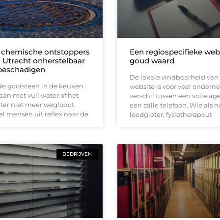
chemische ontstoppers
Een regiospecifieke webs
in Utrecht onherstelbaar
goud waard
beschadigen
De lokale vindbaarheid van
e gootsteen in de keuken
website is voor veel ondern
staan met vuil water of het
verschil tussen een volle a
er niet meer wegloopt,
een stille telefoon. Wie als h
el mensen uit reflex naar de
loodgieter, fysiotherapeut
BEDRIJVEN