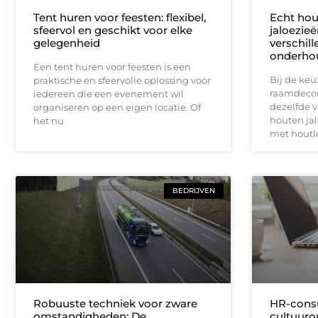
Tent huren voor feesten: flexibel,
Echt hou
sfeervol en geschikt voor elke
jaloezie
gelegenheid
verschill
onderho
Een tent huren voor feesten is een
Bij de keu
praktische en sfeervolle oplossing voor
raamdecor
iedereen die een evenement wil
dezelfde v
organiseren op een eigen locatie. Of
houten jal
het nu
met houtl
BEDRIJVEN
Robuuste techniek voor zware
HR-consu
omstandigheden: De
cultuuro