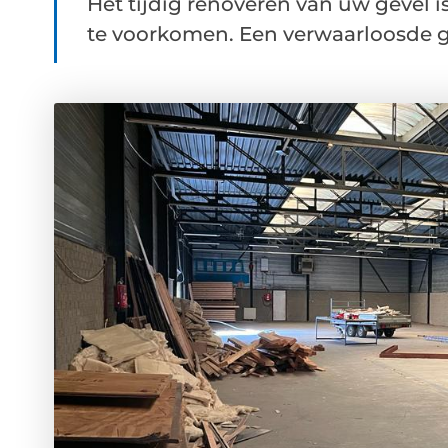
Het tijdig renoveren van uw gevel 
te voorkomen. Een verwaarloosde gev