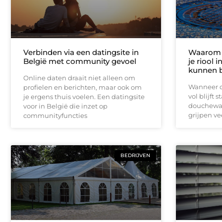
Verbinden via een datingsite in
Waarom 
België met community gevoel
je riool 
kunnen 
Online daten draait niet alleen om
Wanneer d
profielen en berichten, maar ook om
vol blijft 
je ergens thuis voelen. Een datingsite
douchewat
voor in België die inzet op
grijpen ve
communityfuncties
BEDRIJVEN