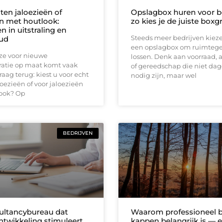
ten jaloezieën of
Opslagbox huren voor be
ën met houtlook:
zo kies je de juiste boxg
en in uitstraling en
Steeds meer bedrijven kiez
ud
een opslagbox om ruimtege
ze voor nieuwe
lossen. Denk aan voorraad, 
atie op maat komt vaak
of gereedschap die niet dag
raag terug: kiest u voor echt
nodig zijn, maar wel
oezieën of voor jaloezieën
ook? Op
BEDRIJVEN
ltancybureau dat
Waarom professioneel
ntwikkeling stimuleert
kappen belangrijk is — 