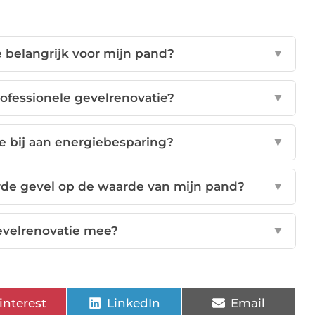
 belangrijk voor mijn pand?
▼
ofessionele gevelrenovatie?
▼
e bij aan energiebesparing?
▼
erde gevel op de waarde van mijn pand?
▼
evelrenovatie mee?
▼
interest
LinkedIn
Email