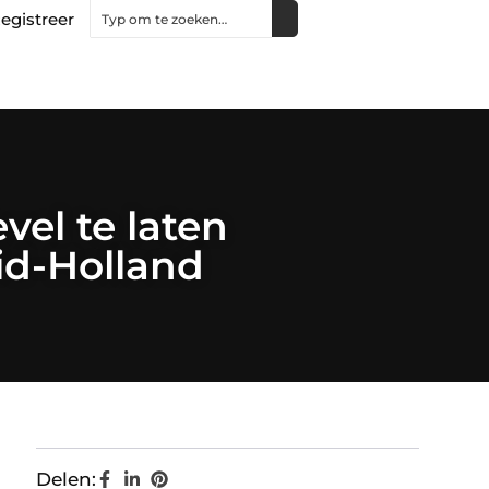
egistreer
el te laten
uid-Holland
Delen: