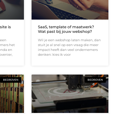
ite is
SaaS, template of maatwerk?
Wat past bij jouw webshop?
 een
Wil je een webshop laten maken, dan
emers het
stuit je al snel op een vraag die meer
genda en
impact heeft dan veel ondernemers
ovenier,
denken: kies ik voor
BEDRIJVEN
BEDRIJVEN