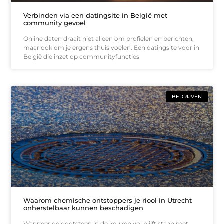
Verbinden via een datingsite in België met
community gevoel
Online daten draait niet alleen om profielen en berichten,
maar ook om je ergens thuis voelen. Een datingsite voor in
België die inzet op communityfuncties
BEDRIJVEN
Waarom chemische ontstoppers je riool in Utrecht
onherstelbaar kunnen beschadigen
Wanneer de gootsteen in de keuken vol blijft staan met