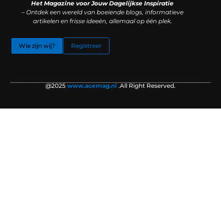
Het Magazine voor Jouw Dagelijkse Inspiratie
– Ontdek een wereld van boeiende blogs, informatieve
artikelen en frisse ideeën, allemaal op één plek.
Wie zijn wij?
Registreer
@2025
www.acemag.nl
.All Right Reserved.