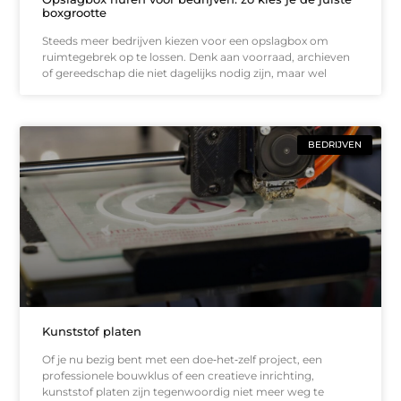
boxgrootte
Steeds meer bedrijven kiezen voor een opslagbox om
ruimtegebrek op te lossen. Denk aan voorraad, archieven
of gereedschap die niet dagelijks nodig zijn, maar wel
BEDRIJVEN
Kunststof platen
Of je nu bezig bent met een doe‑het‑zelf project, een
professionele bouwklus of een creatieve inrichting,
kunststof platen zijn tegenwoordig niet meer weg te