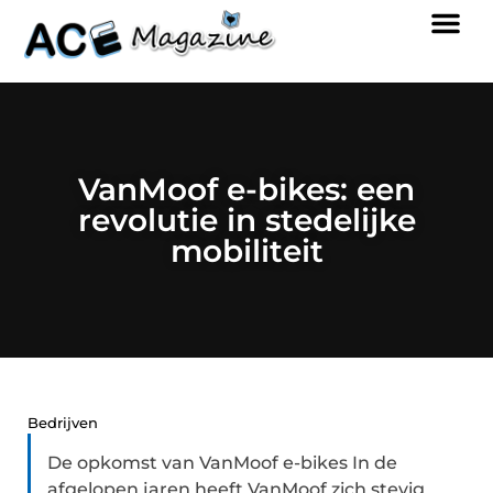
VanMoof e-bikes: een
revolutie in stedelijke
mobiliteit
Bedrijven
De opkomst van VanMoof e-bikes In de
afgelopen jaren heeft VanMoof zich stevig