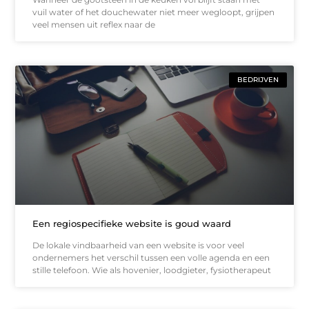
vuil water of het douchewater niet meer wegloopt, grijpen
veel mensen uit reflex naar de
BEDRIJVEN
Een regiospecifieke website is goud waard
De lokale vindbaarheid van een website is voor veel
ondernemers het verschil tussen een volle agenda en een
stille telefoon. Wie als hovenier, loodgieter, fysiotherapeut