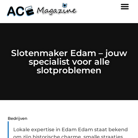
Slotenmaker Edam – jouw
specialist voor alle
slotproblemen
Bedrijven
Lokale expertise in Edam Edam staat bekend
om zijn historische charme, smalle straatjes