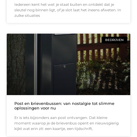
Iedereen kent het wel: je staat buiten en ontdekt dat je
sleutel nog binnen ligt, of je slot laat het ineens afweten. In
zulke situaties
BEDRIJVEN
Post en brievenbussen: van nostalgie tot slimme
oplossingen voor nu
Er is iets bijzonders aan post ontvangen. Dat kleine
moment waarop je de brievenbus opent en nieuwsgierig
kijkt wat erin zit: een kaartje, een tijdschrift,