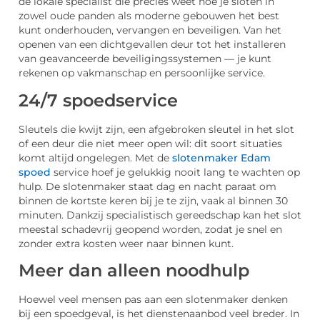
dé lokale specialist die precies weet hoe je sloten in
zowel oude panden als moderne gebouwen het best
kunt onderhouden, vervangen en beveiligen. Van het
openen van een dichtgevallen deur tot het installeren
van geavanceerde beveiligingssystemen — je kunt
rekenen op vakmanschap en persoonlijke service.
24/7 spoedservice
Sleutels die kwijt zijn, een afgebroken sleutel in het slot
of een deur die niet meer open wil: dit soort situaties
komt altijd ongelegen. Met de
slotenmaker Edam
spoed
service hoef je gelukkig nooit lang te wachten op
hulp. De slotenmaker staat dag en nacht paraat om
binnen de kortste keren bij je te zijn, vaak al binnen 30
minuten. Dankzij specialistisch gereedschap kan het slot
meestal schadevrij geopend worden, zodat je snel en
zonder extra kosten weer naar binnen kunt.
Meer dan alleen noodhulp
Hoewel veel mensen pas aan een slotenmaker denken
bij een spoedgeval, is het dienstenaanbod veel breder. In