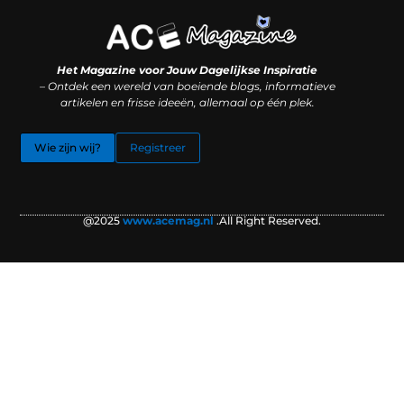
Koop backlinks: slimme SEO-zet of recept voor problemen?
Hoe kan je online geld verdienen? (Zonder magie, maar mét strategie)
Het Magazine voor Jouw Dagelijkse Inspiratie
– Ontdek een wereld van boeiende blogs, informatieve
artikelen en frisse ideeën, allemaal op één plek.
Wie zijn wij?
Registreer
@2025
www.acemag.nl
.All Right Reserved.