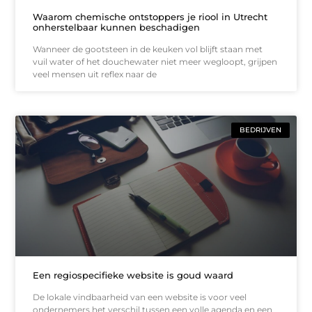
Waarom chemische ontstoppers je riool in Utrecht
onherstelbaar kunnen beschadigen
Wanneer de gootsteen in de keuken vol blijft staan met
vuil water of het douchewater niet meer wegloopt, grijpen
veel mensen uit reflex naar de
BEDRIJVEN
Een regiospecifieke website is goud waard
De lokale vindbaarheid van een website is voor veel
ondernemers het verschil tussen een volle agenda en een