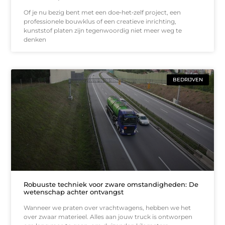
Of je nu bezig bent met een doe‑het‑zelf project, een
professionele bouwklus of een creatieve inrichting,
kunststof platen zijn tegenwoordig niet meer weg te
denken
BEDRIJVEN
Robuuste techniek voor zware omstandigheden: De
wetenschap achter ontvangst
Wanneer we praten over vrachtwagens, hebben we het
over zwaar materieel. Alles aan jouw truck is ontworpen