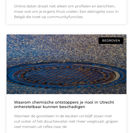
Online daten draait niet alleen om profielen en berichten,
maar ook om je ergens thuis voelen. Een datingsite voor in
België die inzet op communityfuncties
BEDRIJVEN
Waarom chemische ontstoppers je riool in Utrecht
onherstelbaar kunnen beschadigen
Wanneer de gootsteen in de keuken vol blijft staan met
vuil water of het douchewater niet meer wegloopt, grijpen
veel mensen uit reflex naar de