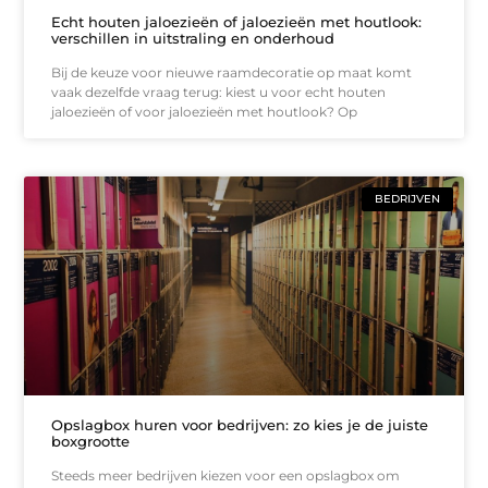
Echt houten jaloezieën of jaloezieën met houtlook:
verschillen in uitstraling en onderhoud
Bij de keuze voor nieuwe raamdecoratie op maat komt
vaak dezelfde vraag terug: kiest u voor echt houten
jaloezieën of voor jaloezieën met houtlook? Op
BEDRIJVEN
Opslagbox huren voor bedrijven: zo kies je de juiste
boxgrootte
Steeds meer bedrijven kiezen voor een opslagbox om