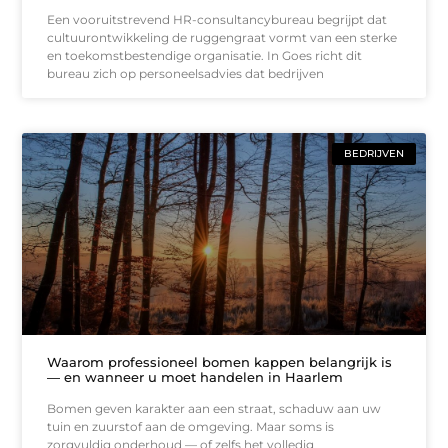
Een vooruitstrevend HR-consultancybureau begrijpt dat
cultuurontwikkeling de ruggengraat vormt van een sterke
en toekomstbestendige organisatie. In Goes richt dit
bureau zich op personeelsadvies dat bedrijven
BEDRIJVEN
Waarom professioneel bomen kappen belangrijk is
— en wanneer u moet handelen in Haarlem
Bomen geven karakter aan een straat, schaduw aan uw
tuin en zuurstof aan de omgeving. Maar soms is
zorgvuldig onderhoud — of zelfs het volledig