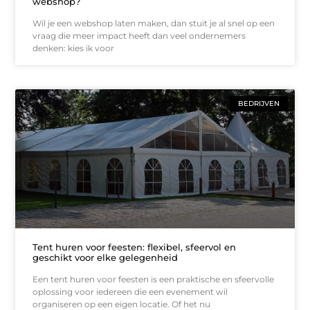
webshop?
Wil je een webshop laten maken, dan stuit je al snel op een
vraag die meer impact heeft dan veel ondernemers
denken: kies ik voor
BEDRIJVEN
Tent huren voor feesten: flexibel, sfeervol en
geschikt voor elke gelegenheid
Een tent huren voor feesten is een praktische en sfeervolle
oplossing voor iedereen die een evenement wil
organiseren op een eigen locatie. Of het nu