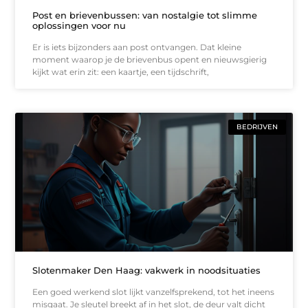
Post en brievenbussen: van nostalgie tot slimme
oplossingen voor nu
Er is iets bijzonders aan post ontvangen. Dat kleine
moment waarop je de brievenbus opent en nieuwsgierig
kijkt wat erin zit: een kaartje, een tijdschrift,
BEDRIJVEN
Slotenmaker Den Haag: vakwerk in noodsituaties
Een goed werkend slot lijkt vanzelfsprekend, tot het ineens
misgaat. Je sleutel breekt af in het slot, de deur valt dicht