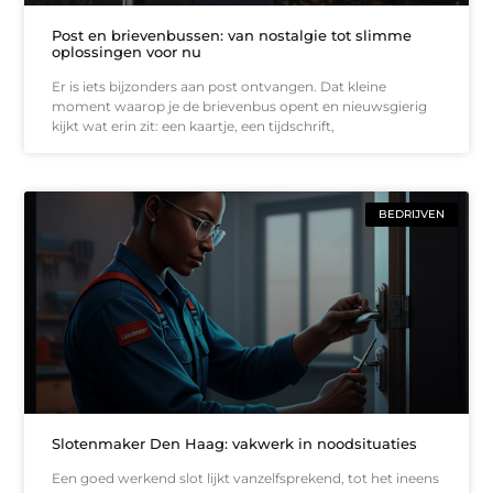
Post en brievenbussen: van nostalgie tot slimme
oplossingen voor nu
Er is iets bijzonders aan post ontvangen. Dat kleine
moment waarop je de brievenbus opent en nieuwsgierig
kijkt wat erin zit: een kaartje, een tijdschrift,
BEDRIJVEN
Slotenmaker Den Haag: vakwerk in noodsituaties
Een goed werkend slot lijkt vanzelfsprekend, tot het ineens