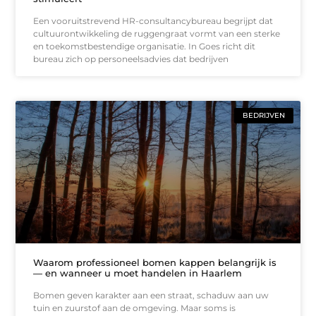
Een vooruitstrevend HR-consultancybureau begrijpt dat
cultuurontwikkeling de ruggengraat vormt van een sterke
en toekomstbestendige organisatie. In Goes richt dit
bureau zich op personeelsadvies dat bedrijven
BEDRIJVEN
Waarom professioneel bomen kappen belangrijk is
— en wanneer u moet handelen in Haarlem
Bomen geven karakter aan een straat, schaduw aan uw
tuin en zuurstof aan de omgeving. Maar soms is