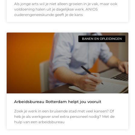
Als jonge arts wil je niet alleen groeien in je vak, maar ook
voldoening halen uit je dagelijkse werk. ANIOS
ouderengeneeskunde geeft je de kans
BANEN EN OPLEIDINGEN
Arbeidsbureau Rotterdam helpt jou vooruit
Zoek je werk in een bruisende stad met veel kansen? Of
heb je als werkgever snel extra personeel nodig? Met de
hulp van een arbeidsbureau