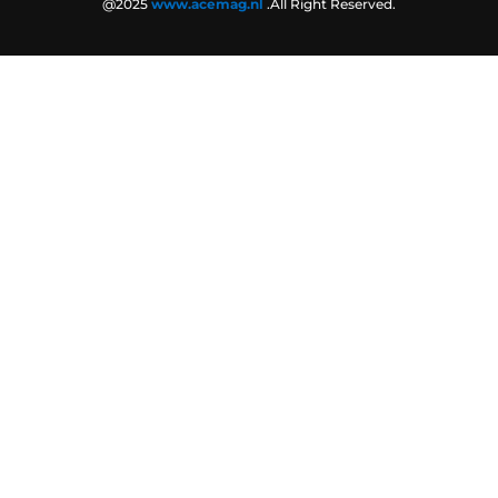
@2025
www.acemag.nl
.All Right Reserved.