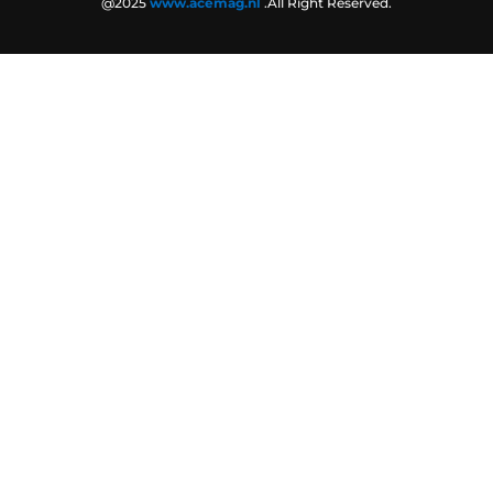
@2025
www.acemag.nl
.All Right Reserved.