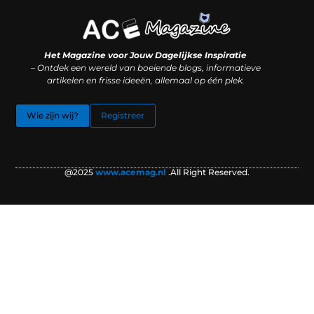
Koop backlinks: slimme SEO-zet of recept voor problemen?
Hoe kan je online geld verdienen? (Zonder magie, maar mét strategie)
Het Magazine voor Jouw Dagelijkse Inspiratie
– Ontdek een wereld van boeiende blogs, informatieve
artikelen en frisse ideeën, allemaal op één plek.
Wie zijn wij?
Registreer
@2025
www.acemag.nl
.All Right Reserved.