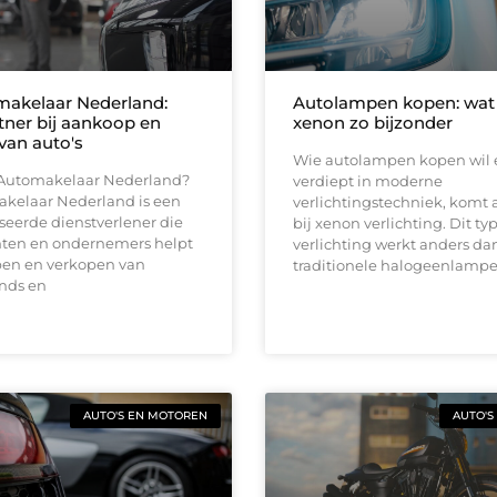
akelaar Nederland:
Autolampen kopen: wat
tner bij aankoop en
xenon zo bijzonder
van auto's
Wie autolampen kopen wil 
 Automakelaar Nederland?
verdiept in moderne
kelaar Nederland is een
verlichtingstechniek, komt a
seerde dienstverlener die
bij xenon verlichting. Dit ty
en en ondernemers helpt
verlichting werkt anders da
open en verkopen van
traditionele halogeenlampe
nds en
AUTO'S EN MOTOREN
AUTO'S