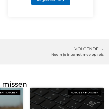
Registreer nu
VOLGENDE →
Neem je internet mee op reis
g missen
 EN MOTOREN
AUTO'S EN MOTOREN