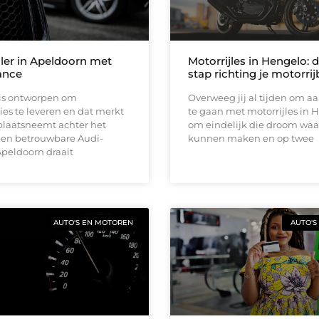
ler in Apeldoorn met
Motorrijles in Hengelo: 
ance
stap richting je motorrij
 is ontworpen om
Overweeg jij al tijden om aa
ies te leveren en dat merkt
te gaan met motorrijles in 
plaatsneemt achter het
om eindelijk die droom waa
 een betrouwbare Audi-
kunnen maken en op twee
Apeldoorn draait
AUTO'S EN MOTOREN
AUTO'S