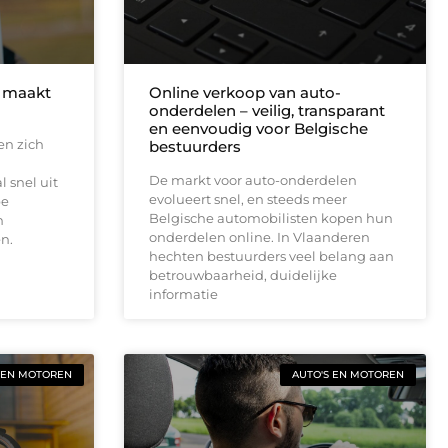
 maakt
Online verkoop van auto-
onderdelen – veilig, transparant
en eenvoudig voor Belgische
en zich
bestuurders
De markt voor auto-onderdelen
l snel uit
evolueert snel, en steeds meer
pe
Belgische automobilisten kopen hun
n
onderdelen online. In Vlaanderen
n.
hechten bestuurders veel belang aan
betrouwbaarheid, duidelijke
informatie
 EN MOTOREN
AUTO'S EN MOTOREN