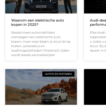
Waarom een elektrische auto
Audi-dea
kopen in 2025?
perform
Steeds meer automobilisten
Elke Audi
overwegen een elektrische auto
topprestat
kopen, maar waar begin je als je let op
u zodra u 
kosten, actieradius en
stuur. Bij
laadmogelijkheden? Elektrisch rijden
dealer in 
wordt steeds aantrekkelijker
AUTO'S EN MOTOREN