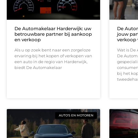
De Automakelaar Harderwijk: uw
De Autom
betrouwbare partner bij aankoop
jouw par
en verkoop
verkoop 
Als u op zoek bent naar een zorgeloze
Wat is De
ervaring bij het kopen of verkopen van
De Automa
een auto in de regio van Harderwijk,
gespeciali
biedt De Automakelaar
consument
bij het k
tweedeha
AUTO'S EN MOTOREN