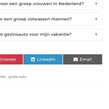
voor een groep vrouwen in Nederland?
▼
oor een groep volwassen mannen?
▼
ot gezinsauto voor mijn vakantie?
▼
interest
LinkedIn
Email
uren
,
grote auto