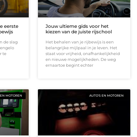
de eerste
Jouw ultieme gids voor het
bewijs
kiezen van de juiste rijschool
n de slag
Het behalen van je rijbewijs is een
Hengelo
belangrijke mijlpaal in je leven. Het
r te
staat voor vrijheid, onafhankelijkheid
en nieuwe mogelijkheden. De weg
ernaartoe begint echter
 EN MOTOREN
AUTO'S EN MOTOREN