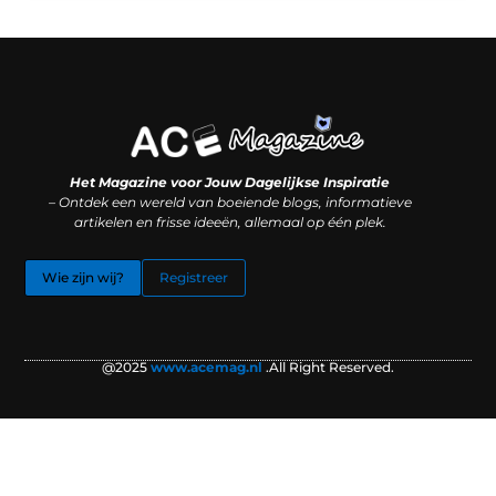
Koop backlinks: slimme SEO-zet of recept voor problemen?
Hoe kan je online geld verdienen? (Zonder magie, maar mét strategie)
Het Magazine voor Jouw Dagelijkse Inspiratie
– Ontdek een wereld van boeiende blogs, informatieve
artikelen en frisse ideeën, allemaal op één plek.
Wie zijn wij?
Registreer
@2025
www.acemag.nl
.All Right Reserved.