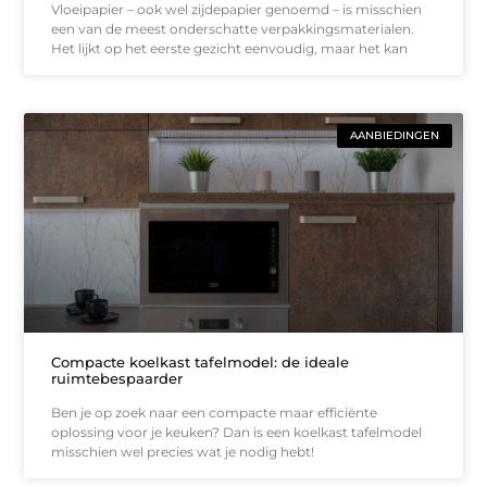
Vloeipapier – ook wel zijdepapier genoemd – is misschien
een van de meest onderschatte verpakkingsmaterialen.
Het lijkt op het eerste gezicht eenvoudig, maar het kan
AANBIEDINGEN
Compacte koelkast tafelmodel: de ideale
ruimtebespaarder
Ben je op zoek naar een compacte maar efficiënte
oplossing voor je keuken? Dan is een koelkast tafelmodel
misschien wel precies wat je nodig hebt!