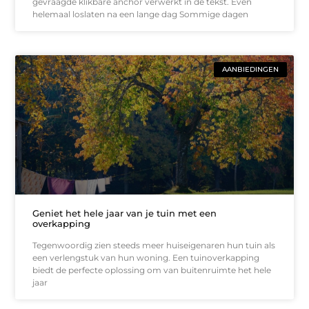
gevraagde klikbare anchor verwerkt in de tekst. Even
helemaal loslaten na een lange dag Sommige dagen
AANBIEDINGEN
Geniet het hele jaar van je tuin met een
overkapping
Tegenwoordig zien steeds meer huiseigenaren hun tuin als
een verlengstuk van hun woning. Een tuinoverkapping
biedt de perfecte oplossing om van buitenruimte het hele
jaar