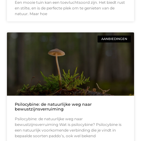
Een mooie tuin kan een toevluchtsoord zijn. Het biedt rust
en stilte, en is de perfecte plek om te genieten van de
natuur. Maar hoe
AANBIEDINGEN
Psilocybine: de natuurlijke weg naar
bewustzijnsverruiming
Psilocybine: de natuurlijke weg naar
bewustzijnsverruiming Wat is psilocybine? Psilocybine is
een natuurlijk voorkomende verbinding die je vindt in
bepaalde soorten paddo’s, ook wel bekend