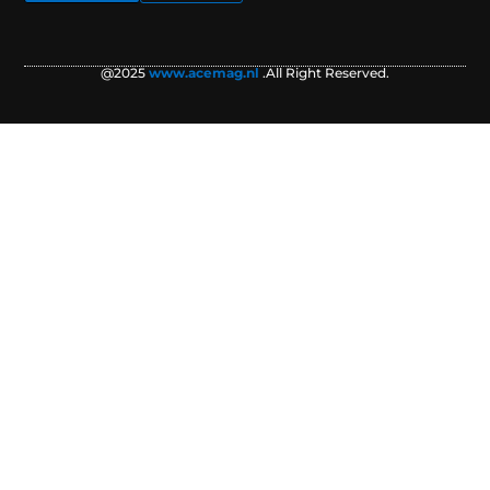
@2025
www.acemag.nl
.All Right Reserved.