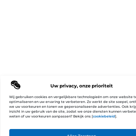
Uw privacy, onze prioriteit
Wij gebruiken cookies en vergelijkbare technologieën om onze website t
optimaliseren en uw ervaring te verbeteren. Zo werkt de site soepel, on
we uw voorkeuren en tonen we gepersonaliseerde advertenties. Ook kri
inzicht in uw gebruik van de site, zodat we onze diensten kunnen verbet
weten of uw voorkeuren aanpassen? Bekijk ons [
cookiebeleid
].
Ga Naa
Alles Toestaan