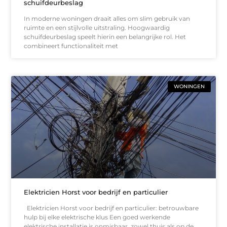
schuifdeurbeslag
In moderne woningen draait alles om slim gebruik van
ruimte en een stijlvolle uitstraling. Hoogwaardig
schuifdeurbeslag speelt hierin een belangrijke rol. Het
combineert functionaliteit met
WONINGEN
Elektricien Horst voor bedrijf en particulier
Elektricien Horst voor bedrijf en particulier: betrouwbare
hulp bij elke elektrische klus Een goed werkende
elektrische installatie is onmisbaar, zowel thuis als op de