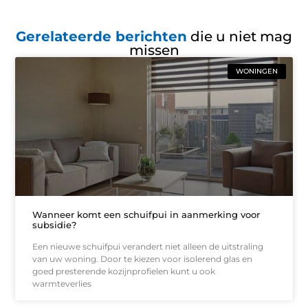
Gerelateerde berichten
die u niet mag
missen
WONINGEN
Wanneer komt een schuifpui in aanmerking voor
subsidie?
Een nieuwe schuifpui verandert niet alleen de uitstraling
van uw woning. Door te kiezen voor isolerend glas en
goed presterende kozijnprofielen kunt u ook
warmteverlies