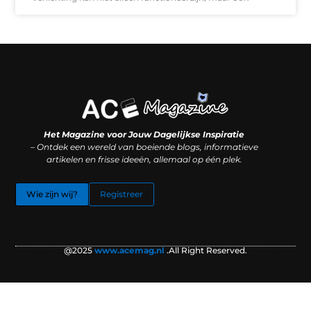
Koop backlinks: slimme SEO-zet of recept voor problemen?
Hoe kan je online geld verdienen? (Zonder magie, maar mét strategie)
Het Magazine voor Jouw Dagelijkse Inspiratie
– Ontdek een wereld van boeiende blogs, informatieve
artikelen en frisse ideeën, allemaal op één plek.
Wie zijn wij?
Registreer
@2025
www.acemag.nl
.All Right Reserved.