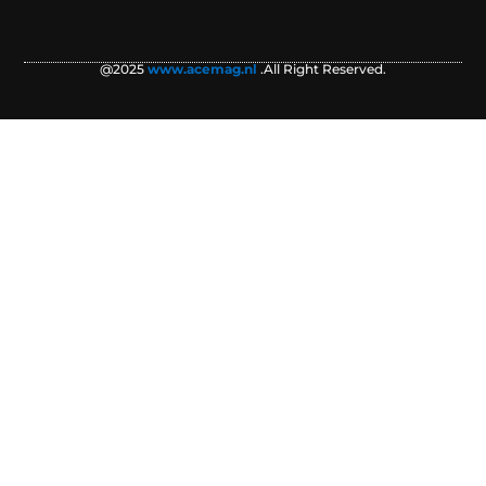
@2025
www.acemag.nl
.All Right Reserved.