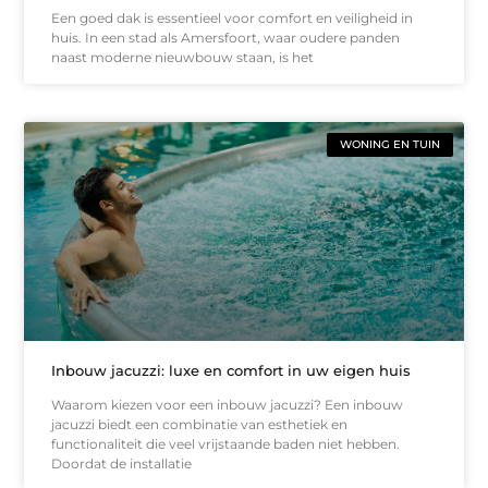
Een goed dak is essentieel voor comfort en veiligheid in
huis. In een stad als Amersfoort, waar oudere panden
naast moderne nieuwbouw staan, is het
WONING EN TUIN
Inbouw jacuzzi: luxe en comfort in uw eigen huis
Waarom kiezen voor een inbouw jacuzzi? Een inbouw
jacuzzi biedt een combinatie van esthetiek en
functionaliteit die veel vrijstaande baden niet hebben.
Doordat de installatie