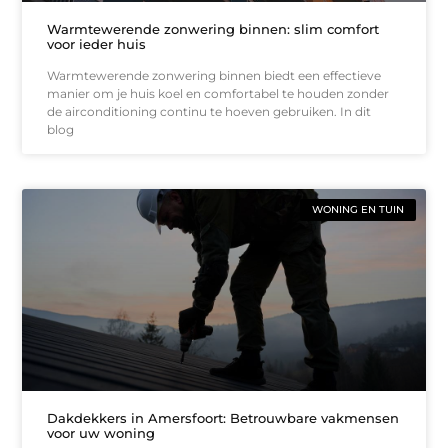
Warmtewerende zonwering binnen: slim comfort
voor ieder huis
Warmtewerende zonwering binnen biedt een effectieve
manier om je huis koel en comfortabel te houden zonder
de airconditioning continu te hoeven gebruiken. In dit
blog
WONING EN TUIN
Dakdekkers in Amersfoort: Betrouwbare vakmensen
voor uw woning