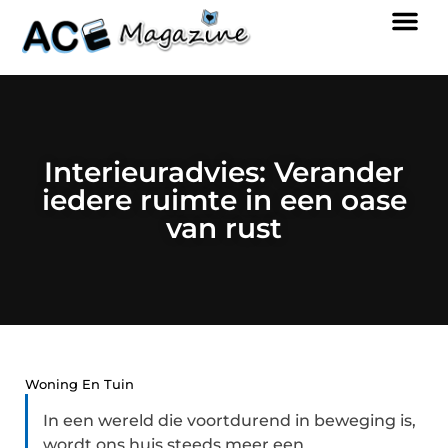
Interieuradvies: Verander
iedere ruimte in een oase
van rust
Woning En Tuin
In een wereld die voortdurend in beweging is,
wordt ons huis steeds meer een