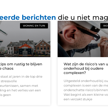
eerde berichten
die u niet ma
WONING EN TUIN
WON
ips om rustig te blijven
Wat zijn de risico's van 
de chaos
onderhoud bij oudere
complexen?
staat al jaren in de top drie
Uitgesteld onderhoud bij o
stressvolle
complexen is een van de m
eurtenissen, samen met
onderschatte risico’s binnen
ing en het verlies van een
Wat begint als een kleine vo
is geen
een verzakt stukje