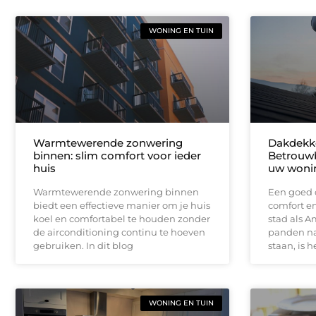
WONING EN TUIN
Warmtewerende zonwering
Dakdekke
binnen: slim comfort voor ieder
Betrouw
huis
uw woni
Warmtewerende zonwering binnen
Een goed d
biedt een effectieve manier om je huis
comfort en
koel en comfortabel te houden zonder
stad als A
de airconditioning continu te hoeven
panden n
gebruiken. In dit blog
staan, is h
WONING EN TUIN