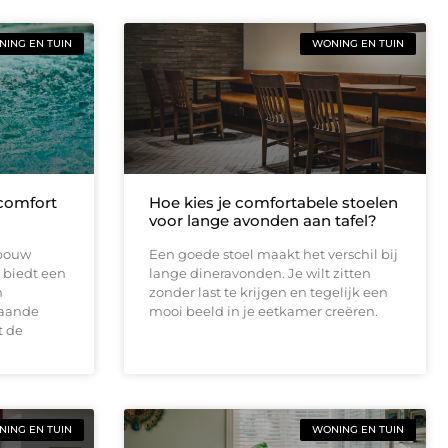
ING EN TUIN
WONING EN TUIN
 comfort
Hoe kies je comfortabele stoelen
voor lange avonden aan tafel?
nbouw
Een goede stoel maakt het verschil bij
 biedt een
lange dineravonden. Je wilt zitten
n
zonder last te krijgen en tegelijk een
staande
mooi beeld in je eetkamer creëren.
t de
ING EN TUIN
WONING EN TUIN