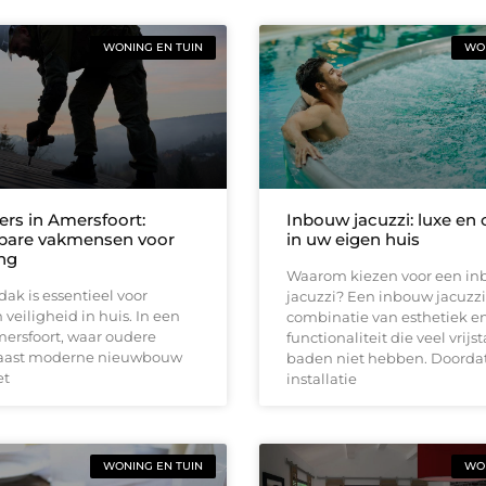
WONING EN TUIN
WON
rs in Amersfoort:
Inbouw jacuzzi: luxe en
bare vakmensen voor
in uw eigen huis
ng
Waarom kiezen voor een i
ak is essentieel voor
jacuzzi? Een inbouw jacuzzi
 veiligheid in huis. In een
combinatie van esthetiek e
mersfoort, waar oudere
functionaliteit die veel vrij
aast moderne nieuwbouw
baden niet hebben. Doorda
et
installatie
WONING EN TUIN
WON