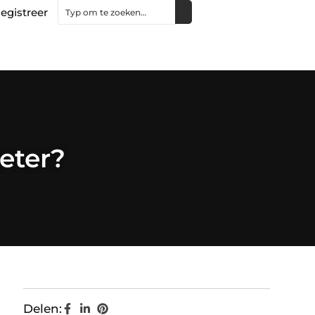
egistreer
eter?
Delen: