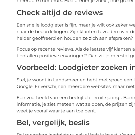
meerdere monteurs. Hoe breder je zoekt, hoe groter 
Check altijd de reviews
Een snelle loodgieter is fijn, maar je wilt ook zeker
naar de beoordelingen. Zijn klanten tevreden over 
helder geoffreerd en houden ze zich aan afspraken?
Focus op recente reviews. Als de laatste vijf klanten 
tientallen positieve ervaringen? Dan zit je meestal g
Voorbeeld: Loodgieter zoeken 
Stel, je woont in Landsmeer en hebt met spoed een l
Google. Er verschijnen meerdere websites, maar niet 
Een voorbeeld van een bedrijf dat eruit springt: Benni
informatie, je ziet meteen wat ze doen, de prijzen zijn
weet je vooraf waar je aan toe bent.
Bel, vergelijk, beslis
Bel meerdere loodgieters, ook al heb je haast. Vraag