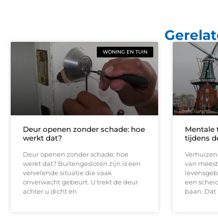
Gerelat
WONING EN TUIN
Deur openen zonder schade: hoe
Mentale t
werkt dat?
tijdens 
Deur openen zonder schade: hoe
Verhuizen 
werkt dat? Buitengesloten zijn is een
van meest 
vervelende situatie die vaak
levensgeb
onverwacht gebeurt. U trekt de deur
een scheid
achter u dicht en
baan. Dat 