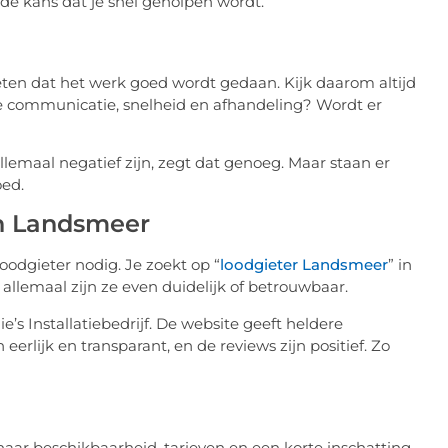
de kans dat je snel geholpen wordt.
 weten dat het werk goed wordt gedaan. Kijk daarom altijd
de communicatie, snelheid en afhandeling? Wordt er
allemaal negatief zijn, zegt dat genoeg. Maar staan er
oed.
in Landsmeer
oodgieter nodig. Je zoekt op “
loodgieter Landsmeer
” in
allemaal zijn ze even duidelijk of betrouwbaar.
e’s Installatiebedrijf. De website geeft heldere
 eerlijk en transparant, en de reviews zijn positief. Zo
 naar beschikbaarheid, tarieven en een korte inschatting