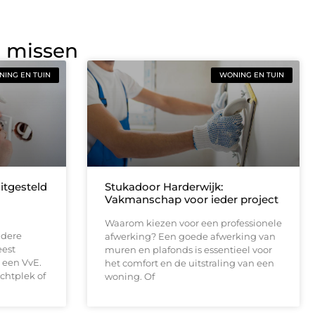
g missen
ING EN TUIN
WONING EN TUIN
uitgesteld
Stukadoor Harderwijk:
Vakmanschap voor ieder project
Waarom kiezen voor een professionele
udere
afwerking? Een goede afwerking van
eest
muren en plafonds is essentieel voor
 een VvE.
het comfort en de uitstraling van een
chtplek of
woning. Of