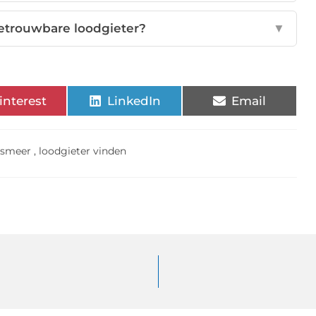
etrouwbare loodgieter?
▼
interest
LinkedIn
Email
dsmeer
,
loodgieter vinden